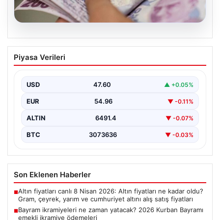
05.08.2026
Bayram ikramiyeleri ne zaman yatacak?
Piyasa Verileri
2026 Kurban Bayramı emekli ikramiye
ödemeleri
USD
47.60
▲ +0.05%
EUR
54.96
▼ -0.11%
ALTIN
6491.4
▼ -0.07%
BTC
3073636
▼ -0.03%
Son Eklenen Haberler
Altın fiyatları canlı 8 Nisan 2026: Altın fiyatları ne kadar oldu?
■
Gram, çeyrek, yarım ve cumhuriyet altını alış satış fiyatları
Bayram ikramiyeleri ne zaman yatacak? 2026 Kurban Bayramı
■
emekli ikramiye ödemeleri