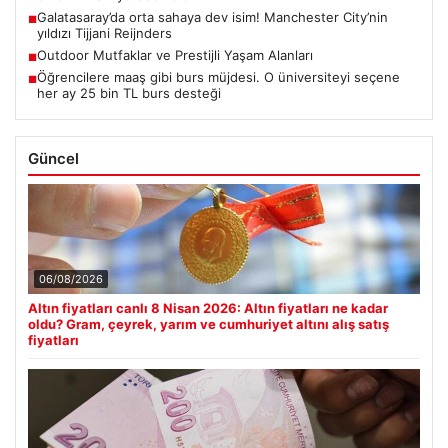
Galatasaray’da orta sahaya dev isim! Manchester City’nin
■
yıldızı Tijjani Reijnders
Outdoor Mutfaklar ve Prestijli Yaşam Alanları
■
Öğrencilere maaş gibi burs müjdesi. O üniversiteyi seçene
■
her ay 25 bin TL burs desteği
Güncel
06/08/2026
Altın fiyatları canlı 8 Nisan 2026: Altın fiyatları ne kadar
oldu? Gram, çeyrek, yarım ve cumhuriyet altını alış satış
fiyatları