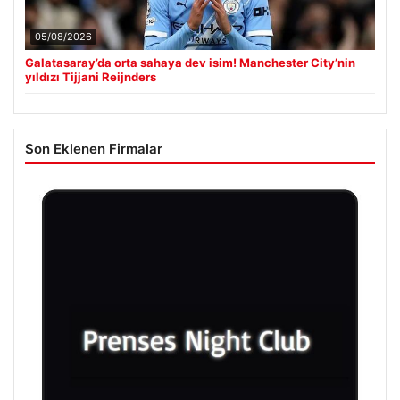
05/08/2026
Galatasaray’da orta sahaya dev isim! Manchester City’nin
yıldızı Tijjani Reijnders
Son Eklenen Firmalar