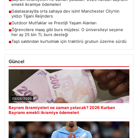
■
emekli ikramiye ödemeleri
Galatasaray’da orta sahaya dev isim! Manchester City’nin
■
yıldızı Tijjani Reijnders
Outdoor Mutfaklar ve Prestijli Yaşam Alanları
■
Öğrencilere maaş gibi burs müjdesi. O üniversiteyi seçene
■
her ay 25 bin TL burs desteği
Taşlı saldırıdan kurtulmak için traktörü grubun üzerine sürdü
■
Güncel
05/08/2026
Bayram ikramiyeleri ne zaman yatacak? 2026 Kurban
Bayramı emekli ikramiye ödemeleri