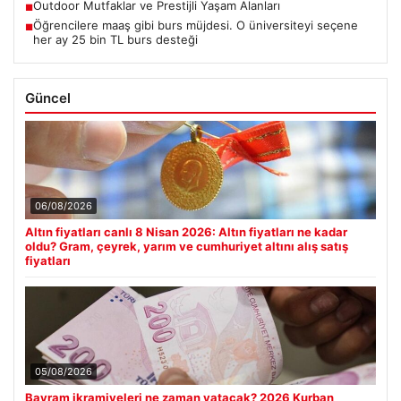
Outdoor Mutfaklar ve Prestijli Yaşam Alanları
■
Öğrencilere maaş gibi burs müjdesi. O üniversiteyi seçene
■
her ay 25 bin TL burs desteği
Güncel
06/08/2026
Altın fiyatları canlı 8 Nisan 2026: Altın fiyatları ne kadar
oldu? Gram, çeyrek, yarım ve cumhuriyet altını alış satış
fiyatları
05/08/2026
Bayram ikramiyeleri ne zaman yatacak? 2026 Kurban