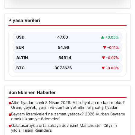
05.08.2026
Bayram ikramiyeleri ne zaman yatacak?
Piyasa Verileri
2026 Kurban Bayramı emekli ikramiye
ödemeleri
USD
47.60
▲ +0.05%
EUR
54.96
▼ -0.11%
ALTIN
6491.4
▼ -0.07%
BTC
3073636
▼ -0.03%
Son Eklenen Haberler
Altın fiyatları canlı 8 Nisan 2026: Altın fiyatları ne kadar oldu?
■
Gram, çeyrek, yarım ve cumhuriyet altını alış satış fiyatları
Bayram ikramiyeleri ne zaman yatacak? 2026 Kurban Bayramı
■
emekli ikramiye ödemeleri
Galatasaray’da orta sahaya dev isim! Manchester City’nin
■
yıldızı Tijjani Reijnders