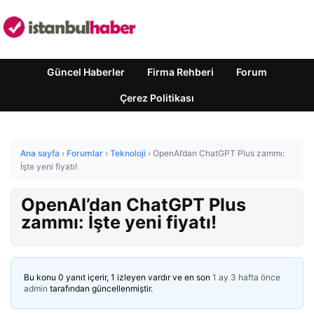
Güncel Haberler
Firma Rehberi
Forum
Çerez Politikası
Ana sayfa
›
Forumlar
›
Teknoloji
›
OpenAI’dan ChatGPT Plus zammı:
İşte yeni fiyatı!
OpenAI’dan ChatGPT Plus
zammı: İşte yeni fiyatı!
Bu konu 0 yanıt içerir, 1 izleyen vardır ve en son
1 ay 3 hafta önce
admin
tarafından güncellenmiştir.