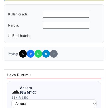
Kullanıcı adı:
Parola:
Beni hatırla
Paylaş:
Hava Durumu
☁
Ankara
NaN°C
ŞEHIR SEÇ