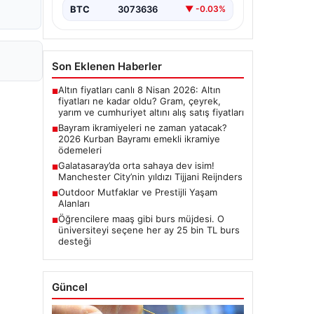
BTC
3073636
▼ -0.03%
Son Eklenen Haberler
Altın fiyatları canlı 8 Nisan 2026: Altın
■
fiyatları ne kadar oldu? Gram, çeyrek,
yarım ve cumhuriyet altını alış satış fiyatları
Bayram ikramiyeleri ne zaman yatacak?
■
2026 Kurban Bayramı emekli ikramiye
ödemeleri
Galatasaray’da orta sahaya dev isim!
■
Manchester City’nin yıldızı Tijjani Reijnders
Outdoor Mutfaklar ve Prestijli Yaşam
■
Alanları
Öğrencilere maaş gibi burs müjdesi. O
■
üniversiteyi seçene her ay 25 bin TL burs
desteği
Güncel