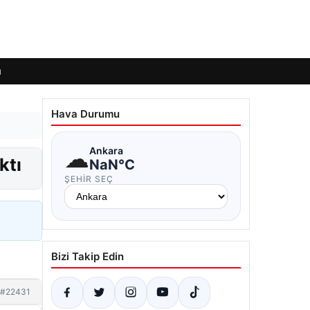
ı
Hava Durumu
☁
Ankara
ktı
NaN°C
ŞEHIR SEÇ
Bizi Takip Edin
#22431