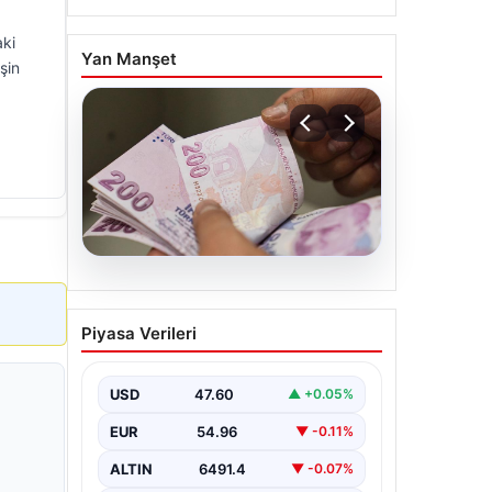
ki
Yan Manşet
şin
05.08.2026
Bayram ikramiyeleri ne
Piyasa Verileri
zaman yatacak? 2026
Kurban Bayramı emekli
ikramiye ödemeleri
USD
47.60
▲ +0.05%
EUR
54.96
▼ -0.11%
ALTIN
6491.4
▼ -0.07%