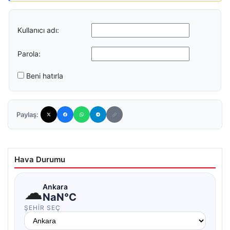
Kullanıcı adı:
Parola:
Beni hatırla
Paylaş:
Hava Durumu
☁
Ankara
NaN°C
ŞEHIR SEÇ