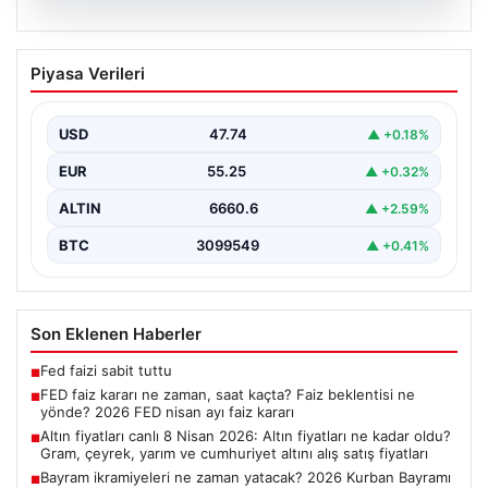
07.08.2026
FED faiz kararı ne zaman, saat kaçta?
Piyasa Verileri
Faiz beklentisi ne yönde? 2026 FED
nisan ayı faiz kararı
USD
47.74
▲ +0.18%
EUR
55.25
▲ +0.32%
ALTIN
6660.6
▲ +2.59%
BTC
3099549
▲ +0.41%
Son Eklenen Haberler
Fed faizi sabit tuttu
■
FED faiz kararı ne zaman, saat kaçta? Faiz beklentisi ne
■
yönde? 2026 FED nisan ayı faiz kararı
Altın fiyatları canlı 8 Nisan 2026: Altın fiyatları ne kadar oldu?
■
Gram, çeyrek, yarım ve cumhuriyet altını alış satış fiyatları
Bayram ikramiyeleri ne zaman yatacak? 2026 Kurban Bayramı
■