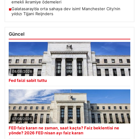
emekli ikramiye ödemeleri
Galatasaray’da orta sahaya dev isim! Manchester City’nin
■
yıldızı Tijjani Reijnders
Güncel
08/08/2026
Fed faizi sabit tuttu
07/08/2026
FED faiz kararı ne zaman, saat kaçta? Faiz beklentisi ne
yönde? 2026 FED nisan ayı faiz kararı