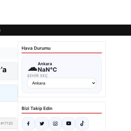
ı
Hava Durumu
☁
Ankara
’a
NaN°C
ŞEHIR SEÇ
Bizi Takip Edin
#17120