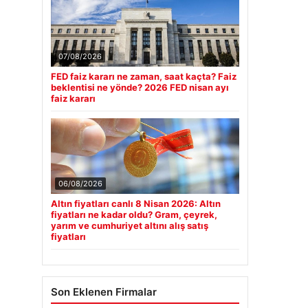
07/08/2026
FED faiz kararı ne zaman, saat kaçta? Faiz
beklentisi ne yönde? 2026 FED nisan ayı
faiz kararı
06/08/2026
Altın fiyatları canlı 8 Nisan 2026: Altın
fiyatları ne kadar oldu? Gram, çeyrek,
yarım ve cumhuriyet altını alış satış
fiyatları
Son Eklenen Firmalar