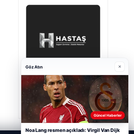
×
Göz Atın
Prenses Night Club
29/04/2026
Güncel Haberler
Noa Lang resmen açıkladı: Virgil Van Dijk