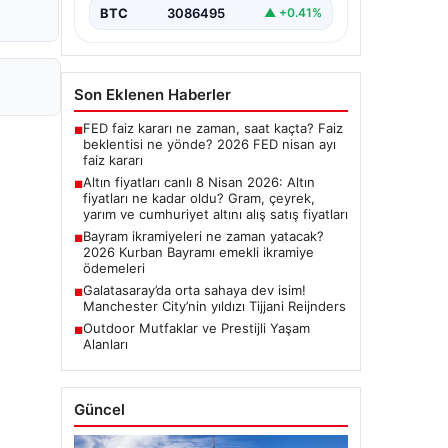
BTC
3086495
▲ +0.41%
Son Eklenen Haberler
FED faiz kararı ne zaman, saat kaçta? Faiz
■
beklentisi ne yönde? 2026 FED nisan ayı
faiz kararı
Altın fiyatları canlı 8 Nisan 2026: Altın
■
fiyatları ne kadar oldu? Gram, çeyrek,
yarım ve cumhuriyet altını alış satış fiyatları
Bayram ikramiyeleri ne zaman yatacak?
■
2026 Kurban Bayramı emekli ikramiye
ödemeleri
Galatasaray’da orta sahaya dev isim!
■
Manchester City’nin yıldızı Tijjani Reijnders
Outdoor Mutfaklar ve Prestijli Yaşam
■
Alanları
Güncel