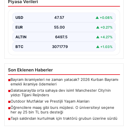
Piyasa Verileri
Manchester City’nin yıldızı Tijjani
Reijnders
USD
47.57
▲ +0.08%
{"title": "Galatasaray Orta Sahaya Dev Transferle
Güçleniyor: Manchester City'nin Yıldızı Tijjani
EUR
55.00
▲ +0.27%
Reijnders"}, "content": "Yaz…
ALTIN
6497.5
▲ +4.27%
BTC
3071779
▲ +1.03%
Son Eklenen Haberler
Bayram ikramiyeleri ne zaman yatacak? 2026 Kurban Bayramı
■
emekli ikramiye ödemeleri
Galatasaray’da orta sahaya dev isim! Manchester City’nin
■
yıldızı Tijjani Reijnders
Outdoor Mutfaklar ve Prestijli Yaşam Alanları
■
Öğrencilere maaş gibi burs müjdesi. O üniversiteyi seçene
■
her ay 25 bin TL burs desteği
Taşlı saldırıdan kurtulmak için traktörü grubun üzerine sürdü
■