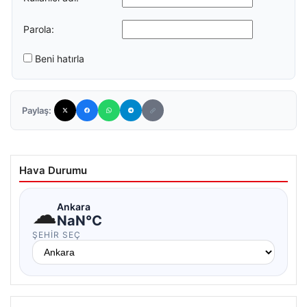
Parola:
Beni hatırla
Paylaş:
Hava Durumu
☁
Ankara
NaN°C
ŞEHIR SEÇ