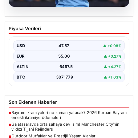
05.08.2026
Galatasaray’da orta sahaya dev isim!
Piyasa Verileri
Manchester City’nin yıldızı Tijjani
Reijnders
USD
47.57
▲ +0.08%
{"title": "Galatasaray Orta Sahaya Dev Transferle
Güçleniyor: Manchester City'nin Yıldızı Tijjani
EUR
55.00
▲ +0.27%
Reijnders"}, "content": "Yaz…
ALTIN
6497.5
▲ +4.27%
BTC
3071779
▲ +1.03%
Son Eklenen Haberler
Bayram ikramiyeleri ne zaman yatacak? 2026 Kurban Bayramı
■
emekli ikramiye ödemeleri
Galatasaray’da orta sahaya dev isim! Manchester City’nin
■
yıldızı Tijjani Reijnders
Outdoor Mutfaklar ve Prestijli Yaşam Alanları
■