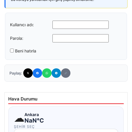
Kullanıcı adı:
Parola:
Beni hatırla
Paylaş:
Hava Durumu
☁
Ankara
NaN°C
ŞEHIR SEÇ