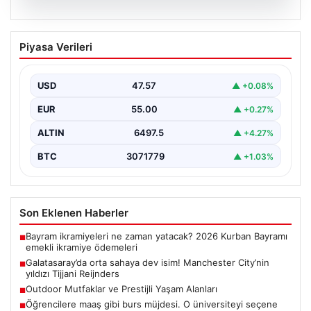
05.08.2026
Galatasaray’da orta sahaya dev isim!
Piyasa Verileri
Manchester City’nin yıldızı Tijjani
Reijnders
USD
47.57
▲ +0.08%
{"title": "Galatasaray Orta Sahaya Dev Transferle
Güçleniyor: Manchester City'nin Yıldızı Tijjani
EUR
55.00
▲ +0.27%
Reijnders"}, "content": "Yaz…
ALTIN
6497.5
▲ +4.27%
BTC
3071779
▲ +1.03%
Son Eklenen Haberler
Bayram ikramiyeleri ne zaman yatacak? 2026 Kurban Bayramı
■
emekli ikramiye ödemeleri
Galatasaray’da orta sahaya dev isim! Manchester City’nin
■
yıldızı Tijjani Reijnders
Outdoor Mutfaklar ve Prestijli Yaşam Alanları
■
Öğrencilere maaş gibi burs müjdesi. O üniversiteyi seçene
■