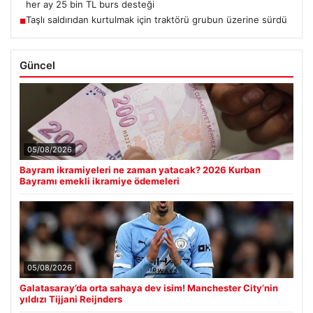
her ay 25 bin TL burs desteği
Taşlı saldırıdan kurtulmak için traktörü grubun üzerine sürdü
■
Güncel
05/08/2026
Bayram ikramiyeleri ne zaman yatacak? 2026 Kurban
Bayramı emekli ikramiye ödemeleri
05/08/2026
Galatasaray’da orta sahaya dev isim! Manchester City’nin
yıldızı Tijjani Reijnders