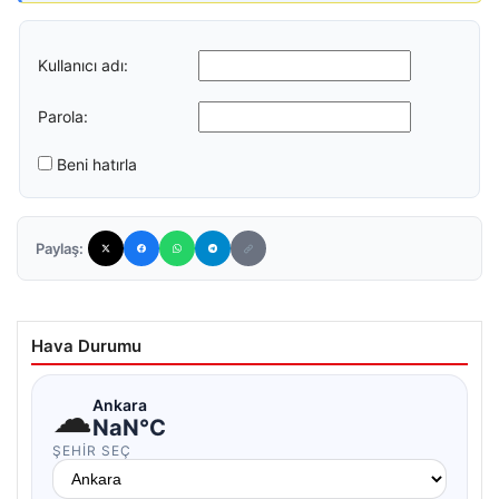
Kullanıcı adı:
Parola:
Beni hatırla
Paylaş:
Hava Durumu
☁
Ankara
NaN°C
ŞEHIR SEÇ