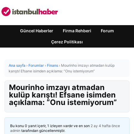
Güncel Haberler
Firma Rehberi
Forum
Çerez Politikası
Ana sayfa
›
Forumlar
›
Finans
›
Mourinho imzayı atmadan kulüp
karıştı! Efsane isimden açıklama: “Onu istemiyorum”
Mourinho imzayı atmadan
kulüp karıştı! Efsane isimden
açıklama: “Onu istemiyorum”
Bu konu 0 yanıt içerir, 1 izleyen vardır ve en son
2 ay 4 hafta önce
admin
tarafından güncellenmiştir.