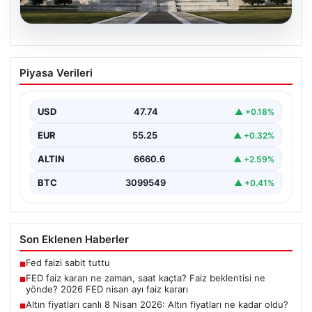
07.08.2026
FED faiz kararı ne zaman, saat kaçta?
Piyasa Verileri
Faiz beklentisi ne yönde? 2026 FED
nisan ayı faiz kararı
USD
47.74
▲ +0.18%
EUR
55.25
▲ +0.32%
ALTIN
6660.6
▲ +2.59%
BTC
3099549
▲ +0.41%
Son Eklenen Haberler
Fed faizi sabit tuttu
■
FED faiz kararı ne zaman, saat kaçta? Faiz beklentisi ne
■
yönde? 2026 FED nisan ayı faiz kararı
Altın fiyatları canlı 8 Nisan 2026: Altın fiyatları ne kadar oldu?
■