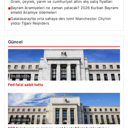
Gram, çeyrek, yarım ve cumhuriyet altını alış satış fiyatları
Bayram ikramiyeleri ne zaman yatacak? 2026 Kurban Bayramı
■
emekli ikramiye ödemeleri
Galatasaray’da orta sahaya dev isim! Manchester City’nin
■
yıldızı Tijjani Reijnders
Güncel
08/08/2026
Fed faizi sabit tuttu
07/08/2026