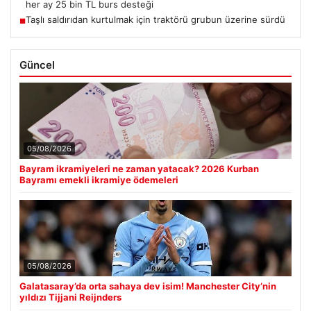
her ay 25 bin TL burs desteği
Taşlı saldırıdan kurtulmak için traktörü grubun üzerine sürdü
■
Güncel
05/08/2026
Bayram ikramiyeleri ne zaman yatacak? 2026 Kurban
Bayramı emekli ikramiye ödemeleri
05/08/2026
Galatasaray’da orta sahaya dev isim! Manchester City’nin
yıldızı Tijjani Reijnders