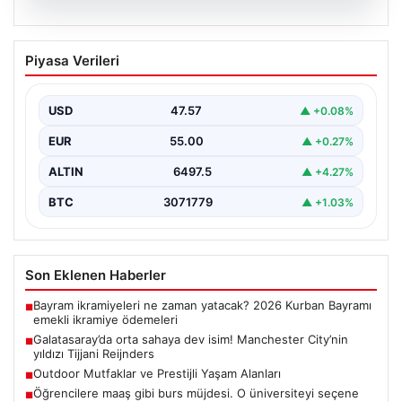
05.08.2026
Galatasaray’da orta sahaya dev isim!
Piyasa Verileri
Manchester City’nin yıldızı Tijjani
Reijnders
USD
47.57
▲ +0.08%
{"title": "Galatasaray Orta Sahaya Dev Transferle
Güçleniyor: Manchester City'nin Yıldızı Tijjani
EUR
55.00
▲ +0.27%
Reijnders"}, "content": "Yaz…
ALTIN
6497.5
▲ +4.27%
BTC
3071779
▲ +1.03%
Son Eklenen Haberler
Bayram ikramiyeleri ne zaman yatacak? 2026 Kurban Bayramı
■
emekli ikramiye ödemeleri
Galatasaray’da orta sahaya dev isim! Manchester City’nin
■
yıldızı Tijjani Reijnders
Outdoor Mutfaklar ve Prestijli Yaşam Alanları
■
Öğrencilere maaş gibi burs müjdesi. O üniversiteyi seçene
■