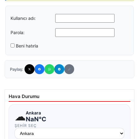
Kullanıcı adı:
Parola:
Beni hatırla
Paylaş:
Hava Durumu
☁
Ankara
NaN°C
ŞEHIR SEÇ