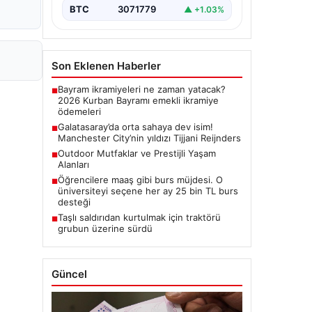
BTC
3071779
▲ +1.03%
Son Eklenen Haberler
Bayram ikramiyeleri ne zaman yatacak?
■
2026 Kurban Bayramı emekli ikramiye
ödemeleri
Galatasaray’da orta sahaya dev isim!
■
Manchester City’nin yıldızı Tijjani Reijnders
Outdoor Mutfaklar ve Prestijli Yaşam
■
Alanları
Öğrencilere maaş gibi burs müjdesi. O
■
üniversiteyi seçene her ay 25 bin TL burs
desteği
Taşlı saldırıdan kurtulmak için traktörü
■
grubun üzerine sürdü
Güncel