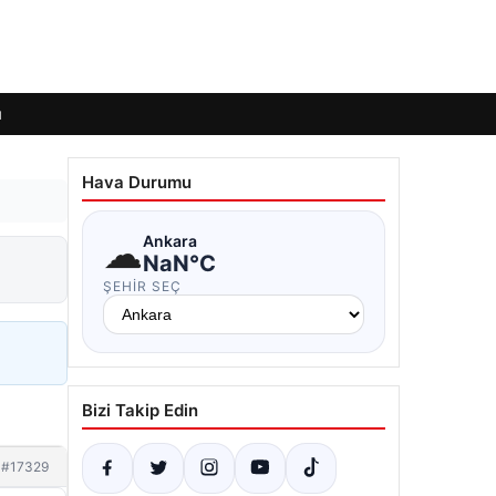
ı
Hava Durumu
☁
Ankara
NaN°C
ŞEHIR SEÇ
Bizi Takip Edin
#17329