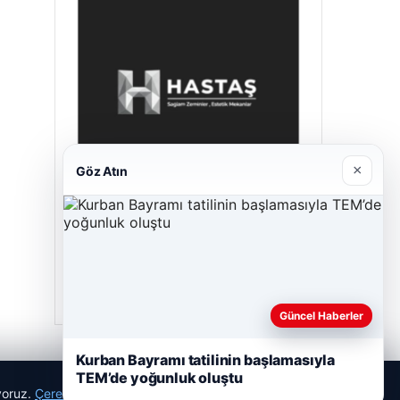
×
Göz Atın
Hastaş Beton
26/05/2026
Güncel Haberler
Kurban Bayramı tatilinin başlamasıyla
TEM’de yoğunluk oluştu
ıyoruz.
Çerez Politikamız
Reddet
Kabul Et