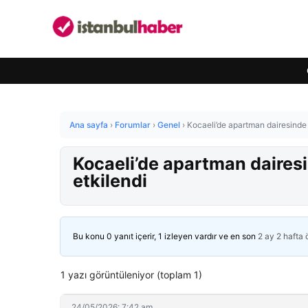
Ana sayfa
›
Forumlar
›
Genel
›
Kocaeli’de apartman dairesinde
Kocaeli’de apartman daires
etkilendi
Bu konu 0 yanıt içerir, 1 izleyen vardır ve en son
2 ay 2 hafta
1 yazı görüntüleniyor (toplam 1)
24/05/2026: 7:42 am