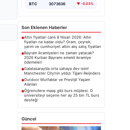
BTC
3073636
▼ -0.03%
Son Eklenen Haberler
Altın fiyatları canlı 8 Nisan 2026: Altın
■
fiyatları ne kadar oldu? Gram, çeyrek,
yarım ve cumhuriyet altını alış satış fiyatları
Bayram ikramiyeleri ne zaman yatacak?
■
2026 Kurban Bayramı emekli ikramiye
ödemeleri
Galatasaray’da orta sahaya dev isim!
■
Manchester City’nin yıldızı Tijjani Reijnders
Outdoor Mutfaklar ve Prestijli Yaşam
■
Alanları
Öğrencilere maaş gibi burs müjdesi. O
■
üniversiteyi seçene her ay 25 bin TL burs
desteği
Güncel