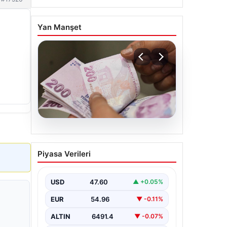
Yan Manşet
,
05.08.2026
Bayram ikramiyeleri ne
Piyasa Verileri
zaman yatacak? 2026
Kurban Bayramı emekli
ikramiye ödemeleri
USD
47.60
▲ +0.05%
EUR
54.96
▼ -0.11%
ALTIN
6491.4
▼ -0.07%