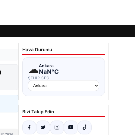
ı
Hava Durumu
☁
Ankara
n
NaN°C
ŞEHIR SEÇ
Bizi Takip Edin
#17526