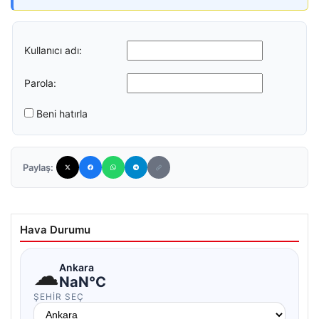
Kullanıcı adı:
Parola:
Beni hatırla
Paylaş:
Hava Durumu
☁
Ankara
NaN°C
ŞEHIR SEÇ