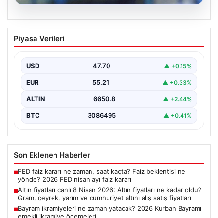
06.08.2026
Altın fiyatları canlı 8 Nisan 2026: Altın
Piyasa Verileri
fiyatları ne kadar oldu? Gram, çeyrek,
yarım ve cumhuriyet altını alış satış
fiyatları
USD
47.70
▲ +0.15%
EUR
55.21
▲ +0.33%
ALTIN
6650.8
▲ +2.44%
BTC
3086495
▲ +0.41%
Son Eklenen Haberler
FED faiz kararı ne zaman, saat kaçta? Faiz beklentisi ne
■
yönde? 2026 FED nisan ayı faiz kararı
Altın fiyatları canlı 8 Nisan 2026: Altın fiyatları ne kadar oldu?
■
Gram, çeyrek, yarım ve cumhuriyet altını alış satış fiyatları
Bayram ikramiyeleri ne zaman yatacak? 2026 Kurban Bayramı
■
emekli ikramiye ödemeleri