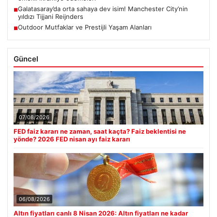
Galatasaray’da orta sahaya dev isim! Manchester City’nin
■
yıldızı Tijjani Reijnders
Outdoor Mutfaklar ve Prestijli Yaşam Alanları
■
Güncel
07/08/2026
FED faiz kararı ne zaman, saat kaçta? Faiz beklentisi ne
yönde? 2026 FED nisan ayı faiz kararı
06/08/2026
Altın fiyatları canlı 8 Nisan 2026: Altın fiyatları ne kadar