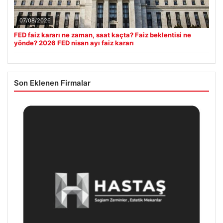
07/08/2026
FED faiz kararı ne zaman, saat kaçta? Faiz beklentisi ne
yönde? 2026 FED nisan ayı faiz kararı
Son Eklenen Firmalar