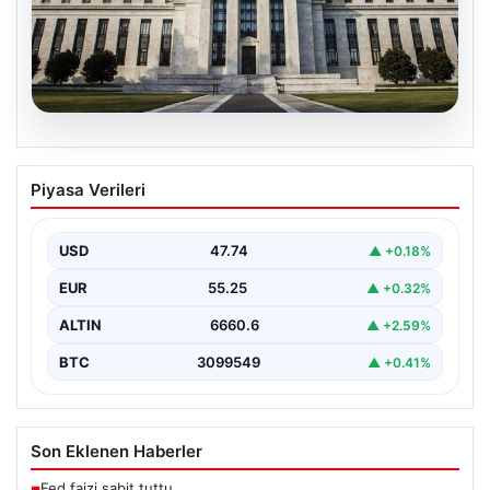
07.08.2026
FED faiz kararı ne zaman, saat kaçta?
Piyasa Verileri
Faiz beklentisi ne yönde? 2026 FED
nisan ayı faiz kararı
USD
47.74
▲ +0.18%
EUR
55.25
▲ +0.32%
ALTIN
6660.6
▲ +2.59%
BTC
3099549
▲ +0.41%
Son Eklenen Haberler
Fed faizi sabit tuttu