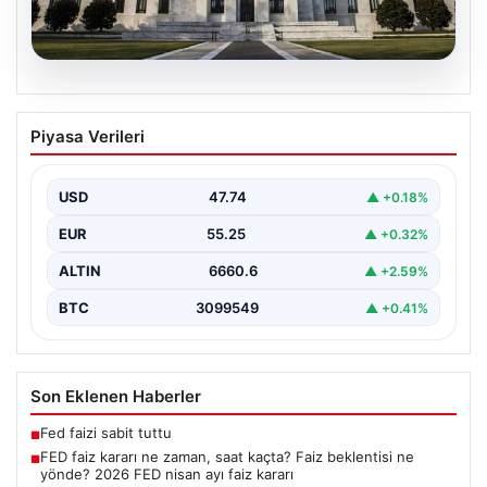
07.08.2026
FED faiz kararı ne zaman, saat kaçta?
Piyasa Verileri
Faiz beklentisi ne yönde? 2026 FED
nisan ayı faiz kararı
USD
47.74
▲ +0.18%
EUR
55.25
▲ +0.32%
ALTIN
6660.6
▲ +2.59%
BTC
3099549
▲ +0.41%
Son Eklenen Haberler
Fed faizi sabit tuttu
■
FED faiz kararı ne zaman, saat kaçta? Faiz beklentisi ne
■
yönde? 2026 FED nisan ayı faiz kararı