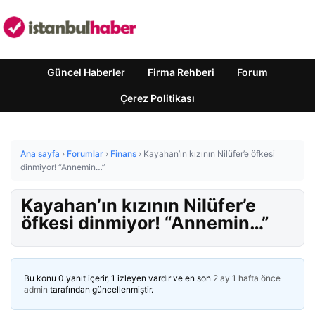
Güncel Haberler
Firma Rehberi
Forum
Çerez Politikası
Ana sayfa
›
Forumlar
›
Finans
›
Kayahan’ın kızının Nilüfer’e öfkesi
dinmiyor! “Annemin…”
Kayahan’ın kızının Nilüfer’e
öfkesi dinmiyor! “Annemin…”
Bu konu 0 yanıt içerir, 1 izleyen vardır ve en son
2 ay 1 hafta önce
admin
tarafından güncellenmiştir.