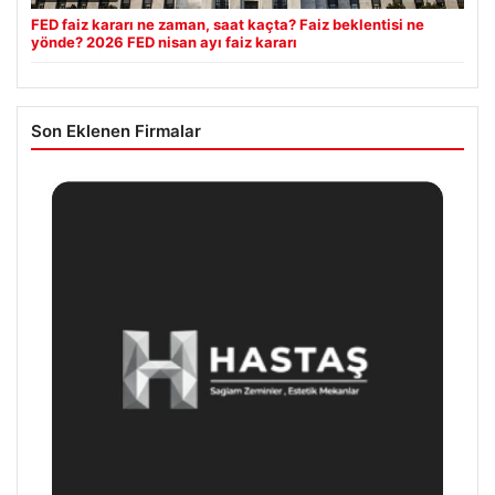
FED faiz kararı ne zaman, saat kaçta? Faiz beklentisi ne
yönde? 2026 FED nisan ayı faiz kararı
Son Eklenen Firmalar