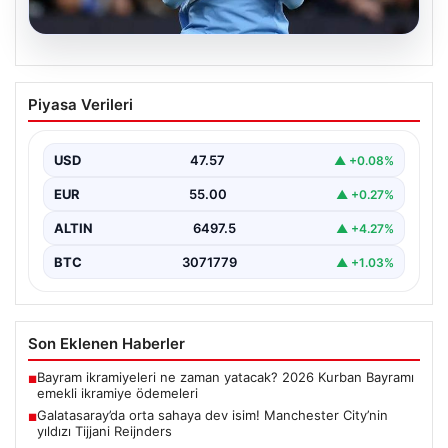
05.08.2026
Galatasaray’da orta sahaya dev isim!
Piyasa Verileri
Manchester City’nin yıldızı Tijjani
Reijnders
USD
47.57
▲ +0.08%
{"title": "Galatasaray Orta Sahaya Dev Transferle
Güçleniyor: Manchester City'nin Yıldızı Tijjani
EUR
55.00
▲ +0.27%
Reijnders"}, "content": "Yaz…
ALTIN
6497.5
▲ +4.27%
BTC
3071779
▲ +1.03%
Son Eklenen Haberler
Bayram ikramiyeleri ne zaman yatacak? 2026 Kurban Bayramı
■
emekli ikramiye ödemeleri
Galatasaray’da orta sahaya dev isim! Manchester City’nin
■
yıldızı Tijjani Reijnders