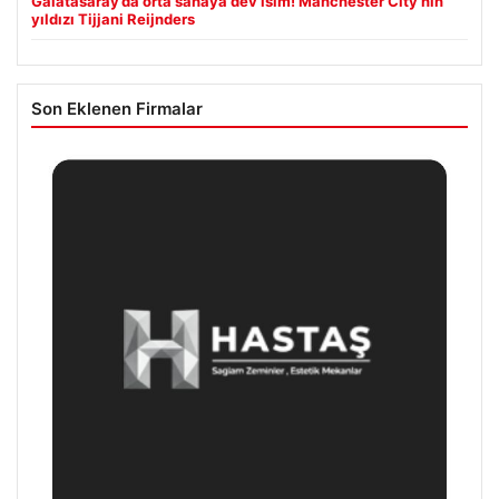
Galatasaray’da orta sahaya dev isim! Manchester City’nin
yıldızı Tijjani Reijnders
Son Eklenen Firmalar