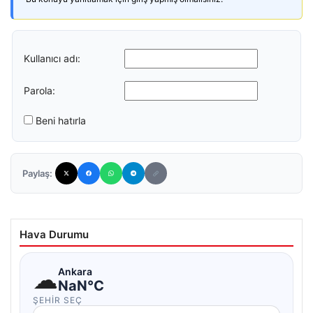
Kullanıcı adı:
Parola:
Beni hatırla
Paylaş:
Hava Durumu
☁
Ankara
NaN°C
ŞEHIR SEÇ