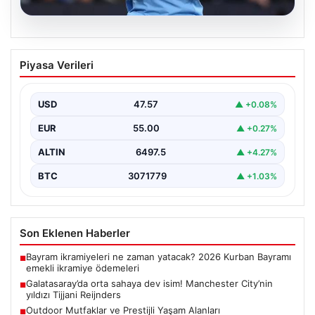
05.08.2026
Galatasaray’da orta sahaya dev isim!
Piyasa Verileri
Manchester City’nin yıldızı Tijjani
Reijnders
USD
47.57
▲ +0.08%
{"title": "Galatasaray Orta Sahaya Dev Transferle
Güçleniyor: Manchester City'nin Yıldızı Tijjani
EUR
55.00
▲ +0.27%
Reijnders"}, "content": "Yaz…
ALTIN
6497.5
▲ +4.27%
BTC
3071779
▲ +1.03%
Son Eklenen Haberler
Bayram ikramiyeleri ne zaman yatacak? 2026 Kurban Bayramı
■
emekli ikramiye ödemeleri
Galatasaray’da orta sahaya dev isim! Manchester City’nin
■
yıldızı Tijjani Reijnders
Outdoor Mutfaklar ve Prestijli Yaşam Alanları
■