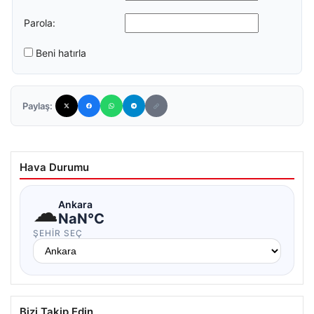
Parola:
Beni hatırla
Paylaş:
Hava Durumu
☁
Ankara
NaN°C
ŞEHIR SEÇ
Bizi Takip Edin