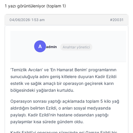
1 yazı görüntüleniyor (toplam 1)
04/06/2026: 1:53 am
#20031
A
admin
Anahtar yönetici
‘Temizlik Avcıları’ ve ‘En Hamarat Benim’ programlarının
sunuculuğuyla adını geniş kitlelere duyuran Kadir Ezildi
estetik ve sağlık amaçlı bir operasyon geçirerek karın
bölgesindeki yağlardan kurtuldu.
Operasyon sonrası yaptığı açıklamada toplam 5 kilo yağ
aldırdığını belirten Ezildi, o anları sosyal medyasında
paylaştı. Kadir Ezildi’nin hastane odasından yaptığı
paylaşımlar kısa sürede gündem oldu.
Kadir Ezildi’yi operasyon sürecinde eşi Gamze Ezildi hiç