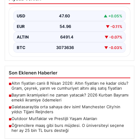
2026 Kurban Bayramı emekli ikramiye
ödemeleri
USD
47.60
▲ +0.05%
EUR
54.96
▼ -0.11%
ALTIN
6491.4
▼ -0.07%
BTC
3073636
▼ -0.03%
Son Eklenen Haberler
Altın fiyatları canlı 8 Nisan 2026: Altın fiyatları ne kadar oldu?
■
Gram, çeyrek, yarım ve cumhuriyet altını alış satış fiyatları
Bayram ikramiyeleri ne zaman yatacak? 2026 Kurban Bayramı
■
emekli ikramiye ödemeleri
Galatasaray’da orta sahaya dev isim! Manchester City’nin
■
yıldızı Tijjani Reijnders
Outdoor Mutfaklar ve Prestijli Yaşam Alanları
■
Öğrencilere maaş gibi burs müjdesi. O üniversiteyi seçene
■
her ay 25 bin TL burs desteği