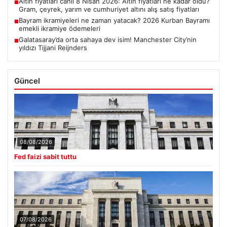
Altın fiyatları canlı 8 Nisan 2026: Altın fiyatları ne kadar oldu?
■
Gram, çeyrek, yarım ve cumhuriyet altını alış satış fiyatları
Bayram ikramiyeleri ne zaman yatacak? 2026 Kurban Bayramı
■
emekli ikramiye ödemeleri
Galatasaray’da orta sahaya dev isim! Manchester City’nin
■
yıldızı Tijjani Reijnders
Güncel
08/08/2026
Fed faizi sabit tuttu
07/08/2026