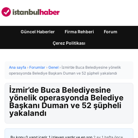
Güncel Haberler
Firma Rehberi
Forum
Çerez Politikası
Ana sayfa
›
Forumlar
›
Genel
›
İzmir’de Buca Belediyesine yönelik
operasyonda Belediye Başkanı Duman ve 52 şüpheli yakalandı
İzmir’de Buca Belediyesine
yönelik operasyonda Belediye
Başkanı Duman ve 52 şüpheli
yakalandı
Bu konu 0 yanıt içerir, 1 izleyen vardır ve en son
2 ay 1 hafta önce