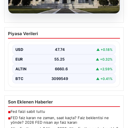
07.08.2026
FED faiz kararı ne zaman, saat kaçta?
Piyasa Verileri
Faiz beklentisi ne yönde? 2026 FED
nisan ayı faiz kararı
USD
47.74
▲ +0.18%
EUR
55.25
▲ +0.32%
ALTIN
6660.6
▲ +2.59%
BTC
3099549
▲ +0.41%
Son Eklenen Haberler
Fed faizi sabit tuttu
■
FED faiz kararı ne zaman, saat kaçta? Faiz beklentisi ne
■
yönde? 2026 FED nisan ayı faiz kararı