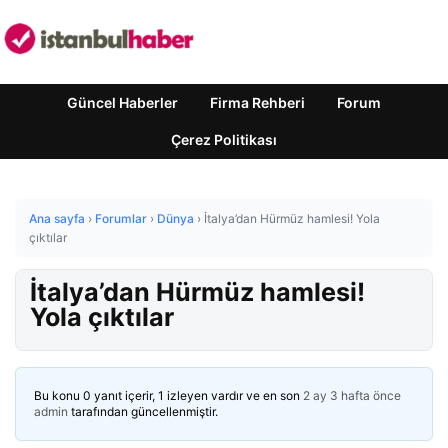
Güncel Haberler
Firma Rehberi
Forum
Çerez Politikası
Ana sayfa
›
Forumlar
›
Dünya
›
İtalya’dan Hürmüz hamlesi! Yola
çıktılar
İtalya’dan Hürmüz hamlesi!
Yola çıktılar
Bu konu 0 yanıt içerir, 1 izleyen vardır ve en son
2 ay 3 hafta önce
admin
tarafından güncellenmiştir.