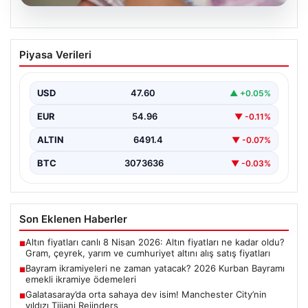
05.08.2026
Bayram ikramiyeleri ne zaman yatacak?
Piyasa Verileri
2026 Kurban Bayramı emekli ikramiye
ödemeleri
USD
47.60
▲ +0.05%
EUR
54.96
▼ -0.11%
ALTIN
6491.4
▼ -0.07%
BTC
3073636
▼ -0.03%
Son Eklenen Haberler
Altın fiyatları canlı 8 Nisan 2026: Altın fiyatları ne kadar oldu?
■
Gram, çeyrek, yarım ve cumhuriyet altını alış satış fiyatları
Bayram ikramiyeleri ne zaman yatacak? 2026 Kurban Bayramı
■
emekli ikramiye ödemeleri
Galatasaray’da orta sahaya dev isim! Manchester City’nin
■
yıldızı Tijjani Reijnders