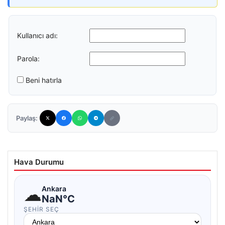
Kullanıcı adı:
Parola:
Beni hatırla
Paylaş:
Hava Durumu
☁
Ankara
NaN°C
ŞEHIR SEÇ