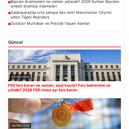
Bayram ikramiyeleri ne zaman yatacak? 2026 Kurban Bayramı
■
emekli ikramiye ödemeleri
Galatasaray’da orta sahaya dev isim! Manchester City’nin
■
yıldızı Tijjani Reijnders
Outdoor Mutfaklar ve Prestijli Yaşam Alanları
■
Güncel
07/08/2026
FED faiz kararı ne zaman, saat kaçta? Faiz beklentisi ne
yönde? 2026 FED nisan ayı faiz kararı
06/08/2026