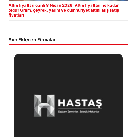
Altın fiyatları canlı 8 Nisan 2026: Altın fiyatları ne kadar
oldu? Gram, çeyrek, yarım ve cumhuriyet altını alış satış
fiyatları
Son Eklenen Firmalar