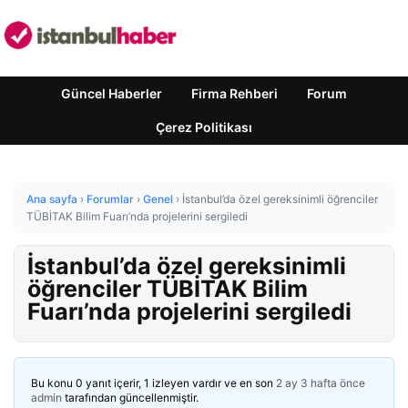
Güncel Haberler
Firma Rehberi
Forum
Çerez Politikası
Ana sayfa
›
Forumlar
›
Genel
›
İstanbul’da özel gereksinimli öğrenciler
TÜBİTAK Bilim Fuarı’nda projelerini sergiledi
İstanbul’da özel gereksinimli
öğrenciler TÜBİTAK Bilim
Fuarı’nda projelerini sergiledi
Bu konu 0 yanıt içerir, 1 izleyen vardır ve en son
2 ay 3 hafta önce
admin
tarafından güncellenmiştir.