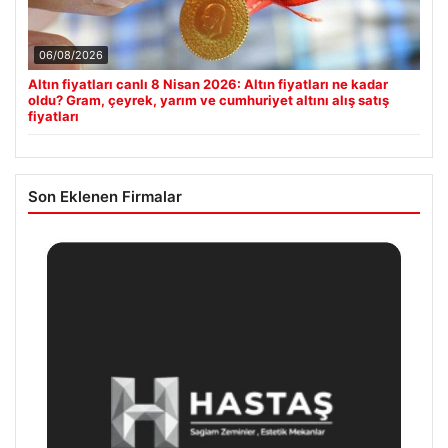
06/08/2026
Altın fiyatları canlı 8 Nisan 2026: Altın fiyatları ne kadar
oldu? Gram, çeyrek, yarım ve cumhuriyet altını alış satış
fiyatları
Son Eklenen Firmalar