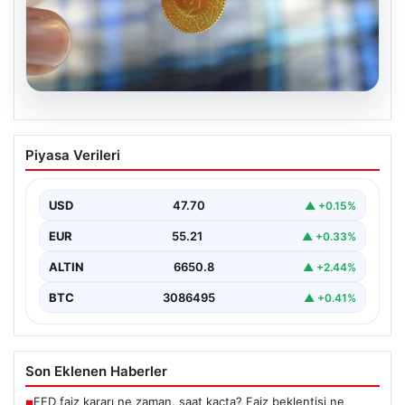
06.08.2026
Altın fiyatları canlı 8 Nisan 2026: Altın
Piyasa Verileri
fiyatları ne kadar oldu? Gram, çeyrek,
yarım ve cumhuriyet altını alış satış
fiyatları
USD
47.70
▲ +0.15%
EUR
55.21
▲ +0.33%
ALTIN
6650.8
▲ +2.44%
BTC
3086495
▲ +0.41%
Son Eklenen Haberler
FED faiz kararı ne zaman, saat kaçta? Faiz beklentisi ne
■