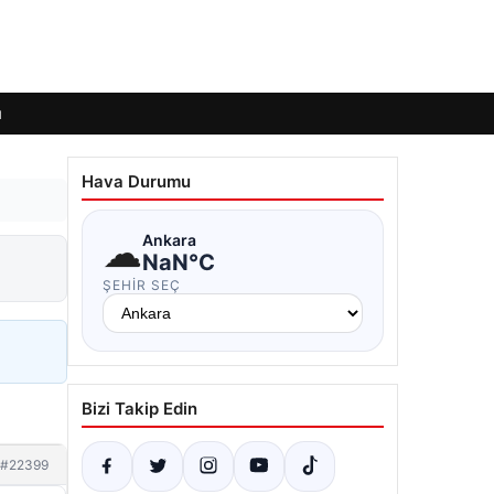
ı
Hava Durumu
☁
Ankara
NaN°C
ŞEHIR SEÇ
Bizi Takip Edin
#22399