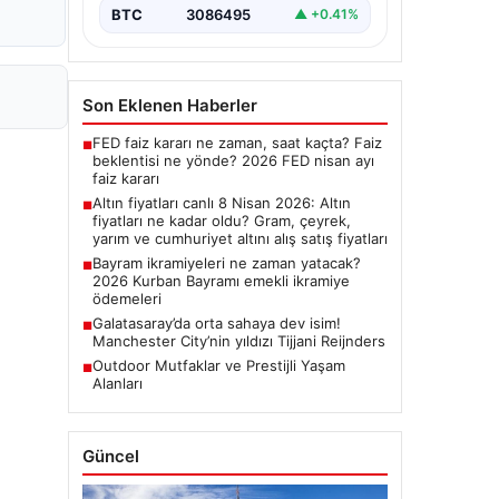
BTC
3086495
▲ +0.41%
Son Eklenen Haberler
FED faiz kararı ne zaman, saat kaçta? Faiz
■
beklentisi ne yönde? 2026 FED nisan ayı
faiz kararı
Altın fiyatları canlı 8 Nisan 2026: Altın
■
fiyatları ne kadar oldu? Gram, çeyrek,
yarım ve cumhuriyet altını alış satış fiyatları
Bayram ikramiyeleri ne zaman yatacak?
■
2026 Kurban Bayramı emekli ikramiye
ödemeleri
Galatasaray’da orta sahaya dev isim!
■
Manchester City’nin yıldızı Tijjani Reijnders
Outdoor Mutfaklar ve Prestijli Yaşam
■
Alanları
Güncel