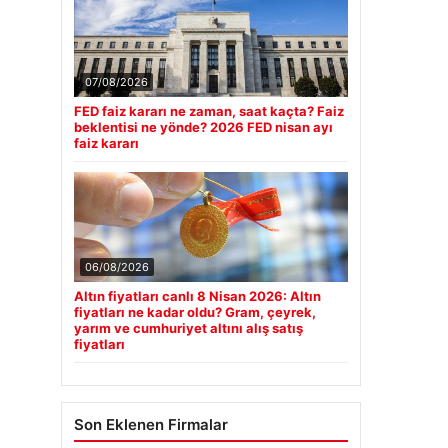
07/08/2026
FED faiz kararı ne zaman, saat kaçta? Faiz
beklentisi ne yönde? 2026 FED nisan ayı
faiz kararı
06/08/2026
Altın fiyatları canlı 8 Nisan 2026: Altın
fiyatları ne kadar oldu? Gram, çeyrek,
yarım ve cumhuriyet altını alış satış
fiyatları
Son Eklenen Firmalar