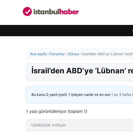
Ana sayfa
›
Forumlar
›
Dünya
›
İsrail’den ABD’ye ‘Lübnan’ resti
İsrail’den ABD’ye ‘Lübnan’ r
Bu konu 0 yanıt içerir, 1 izleyen vardır ve en son
1 ay 3 hafta
1 yazı görüntüleniyor (toplam 1)
15/06/2026: 4:09 pm