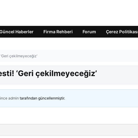
Güncel Haberler
Firma Rehberi
Forum
Çerez Politikas
! ‘Geri çekilmeyeceğiz’
esti! ‘Geri çekilmeyeceğiz’
 önce
admin
tarafından güncellenmiştir.