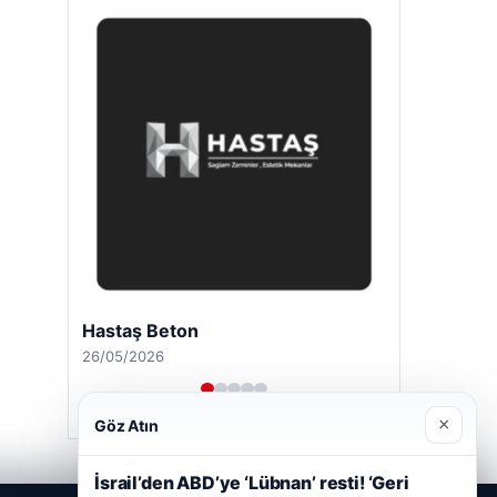
Hastaş Beton
26/05/2026
×
Göz Atın
İsrail’den ABD’ye ‘Lübnan’ resti! ‘Geri