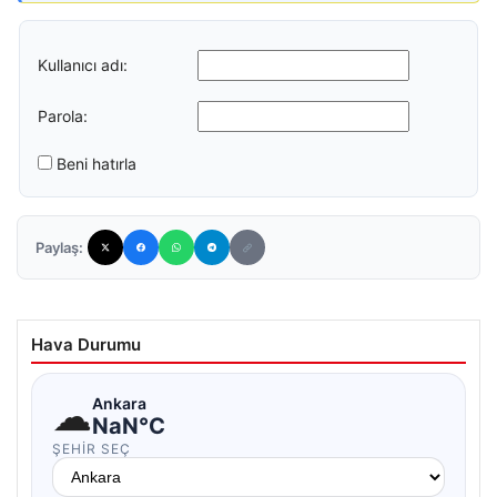
Kullanıcı adı:
Parola:
Beni hatırla
Paylaş:
Hava Durumu
☁
Ankara
NaN°C
ŞEHIR SEÇ