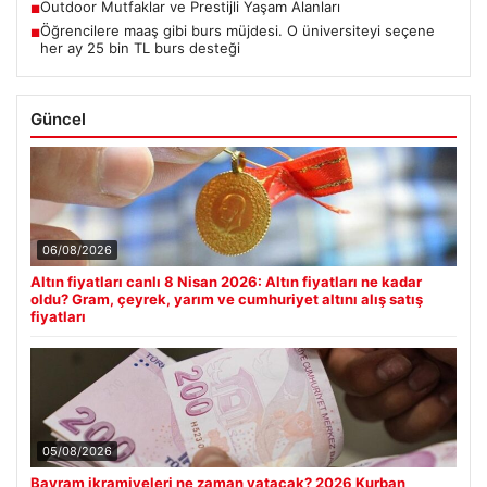
Outdoor Mutfaklar ve Prestijli Yaşam Alanları
■
Öğrencilere maaş gibi burs müjdesi. O üniversiteyi seçene
■
her ay 25 bin TL burs desteği
Güncel
06/08/2026
Altın fiyatları canlı 8 Nisan 2026: Altın fiyatları ne kadar
oldu? Gram, çeyrek, yarım ve cumhuriyet altını alış satış
fiyatları
05/08/2026
Bayram ikramiyeleri ne zaman yatacak? 2026 Kurban