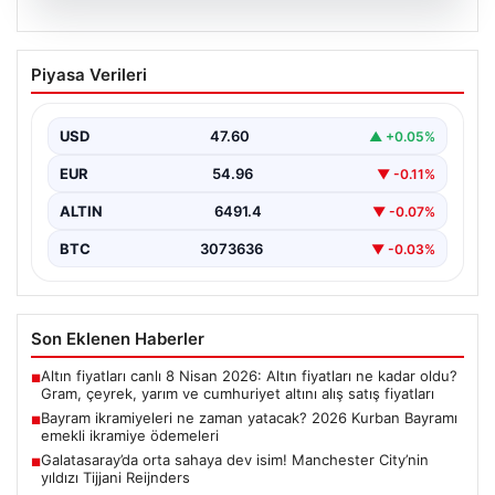
05.08.2026
Bayram ikramiyeleri ne zaman yatacak?
Piyasa Verileri
2026 Kurban Bayramı emekli ikramiye
ödemeleri
USD
47.60
▲ +0.05%
EUR
54.96
▼ -0.11%
ALTIN
6491.4
▼ -0.07%
BTC
3073636
▼ -0.03%
Son Eklenen Haberler
Altın fiyatları canlı 8 Nisan 2026: Altın fiyatları ne kadar oldu?
■
Gram, çeyrek, yarım ve cumhuriyet altını alış satış fiyatları
Bayram ikramiyeleri ne zaman yatacak? 2026 Kurban Bayramı
■
emekli ikramiye ödemeleri
Galatasaray’da orta sahaya dev isim! Manchester City’nin
■
yıldızı Tijjani Reijnders