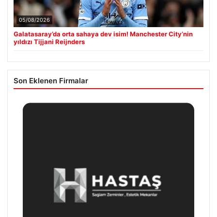
05/08/2026
Galatasaray’da orta sahaya dev isim! Manchester City’nin
yıldızı Tijjani Reijnders
Son Eklenen Firmalar