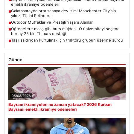
■
emekli ikramiye ödemeleri
Galatasaray’da orta sahaya dev isim! Manchester City’nin
■
yıldızı Tijjani Reijnders
Outdoor Mutfaklar ve Prestijli Yaşam Alanları
■
Öğrencilere maaş gibi burs müjdesi. O üniversiteyi seçene
■
her ay 25 bin TL burs desteği
Taşlı saldırıdan kurtulmak için traktörü grubun üzerine sürdü
■
Güncel
05/08/2026
Bayram ikramiyeleri ne zaman yatacak? 2026 Kurban
Bayramı emekli ikramiye ödemeleri