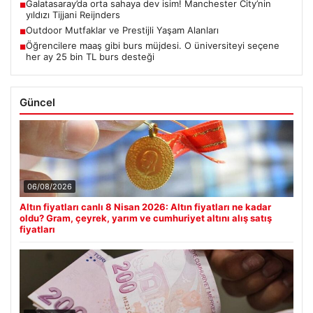
Galatasaray’da orta sahaya dev isim! Manchester City’nin
■
yıldızı Tijjani Reijnders
Outdoor Mutfaklar ve Prestijli Yaşam Alanları
■
Öğrencilere maaş gibi burs müjdesi. O üniversiteyi seçene
■
her ay 25 bin TL burs desteği
Güncel
06/08/2026
Altın fiyatları canlı 8 Nisan 2026: Altın fiyatları ne kadar
oldu? Gram, çeyrek, yarım ve cumhuriyet altını alış satış
fiyatları