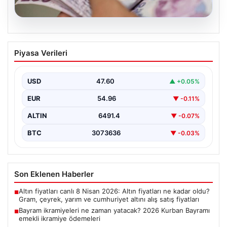
05.08.2026
Bayram ikramiyeleri ne zaman yatacak?
Piyasa Verileri
2026 Kurban Bayramı emekli ikramiye
ödemeleri
USD
47.60
▲ +0.05%
EUR
54.96
▼ -0.11%
ALTIN
6491.4
▼ -0.07%
BTC
3073636
▼ -0.03%
Son Eklenen Haberler
Altın fiyatları canlı 8 Nisan 2026: Altın fiyatları ne kadar oldu?
■
Gram, çeyrek, yarım ve cumhuriyet altını alış satış fiyatları
Bayram ikramiyeleri ne zaman yatacak? 2026 Kurban Bayramı
■
emekli ikramiye ödemeleri