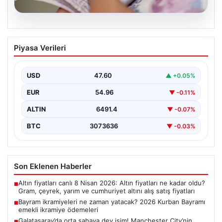
05.08.2026
Bayram ikramiyeleri ne zaman yatacak?
Piyasa Verileri
2026 Kurban Bayramı emekli ikramiye
ödemeleri
USD
47.60
▲ +0.05%
EUR
54.96
▼ -0.11%
ALTIN
6491.4
▼ -0.07%
BTC
3073636
▼ -0.03%
Son Eklenen Haberler
Altın fiyatları canlı 8 Nisan 2026: Altın fiyatları ne kadar oldu?
■
Gram, çeyrek, yarım ve cumhuriyet altını alış satış fiyatları
Bayram ikramiyeleri ne zaman yatacak? 2026 Kurban Bayramı
■
emekli ikramiye ödemeleri
Galatasaray’da orta sahaya dev isim! Manchester City’nin
■