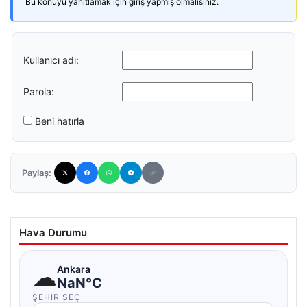
Bu konuyu yanıtlamak için giriş yapmış olmalısınız.
Kullanıcı adı:
Parola:
Beni hatırla
Paylaş:
Hava Durumu
☁
Ankara
NaN°C
ŞEHIR SEÇ