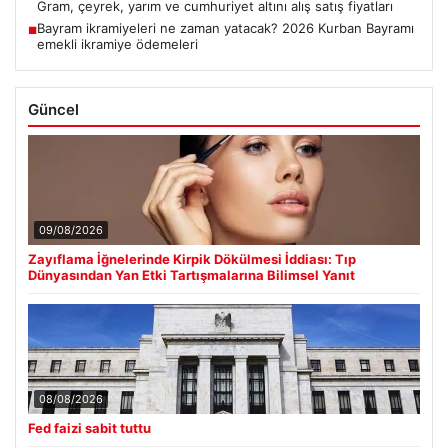
Gram, çeyrek, yarım ve cumhuriyet altını alış satış fiyatları
Bayram ikramiyeleri ne zaman yatacak? 2026 Kurban Bayramı
■
emekli ikramiye ödemeleri
Güncel
09/08/2026
Zayıflama İğnelerinde Kirpik Dökülmesi İddiası: Tıp
Dünyasından Yan Etki Tartışmalarına Bilimsel Yanıt
08/08/2026
Fed faizi sabit tuttu