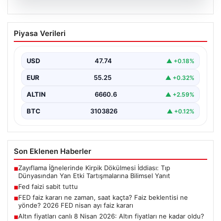
08.08.2026
Fed faizi sabit tuttu
Piyasa Verileri
{"title": "ABD Merkez Bankası Fed Faiz Oranını Sabit
Tuttu", "content": "ABD Merkez Bankası (Fed),…
USD
47.74
▲ +0.18%
EUR
55.25
▲ +0.32%
ALTIN
6660.6
▲ +2.59%
BTC
3103826
▲ +0.12%
Son Eklenen Haberler
Zayıflama İğnelerinde Kirpik Dökülmesi İddiası: Tıp
■
Dünyasından Yan Etki Tartışmalarına Bilimsel Yanıt
Fed faizi sabit tuttu
■
FED faiz kararı ne zaman, saat kaçta? Faiz beklentisi ne
■
yönde? 2026 FED nisan ayı faiz kararı
Altın fiyatları canlı 8 Nisan 2026: Altın fiyatları ne kadar oldu?
■