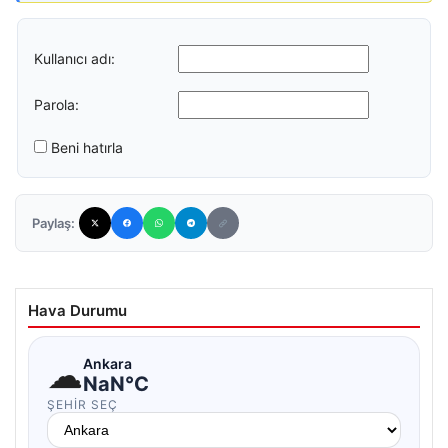
Kullanıcı adı:
Parola:
Beni hatırla
Paylaş:
Hava Durumu
☁
Ankara
NaN°C
ŞEHIR SEÇ