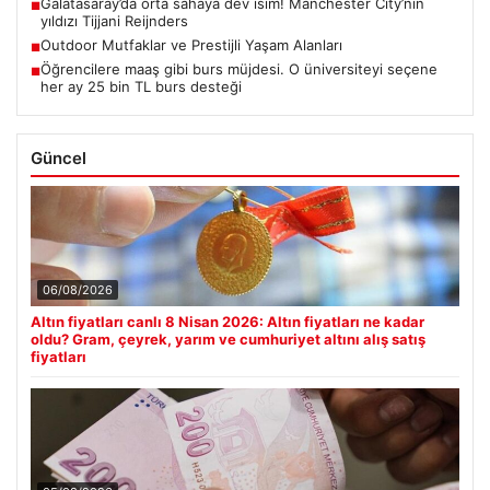
Galatasaray’da orta sahaya dev isim! Manchester City’nin
■
yıldızı Tijjani Reijnders
Outdoor Mutfaklar ve Prestijli Yaşam Alanları
■
Öğrencilere maaş gibi burs müjdesi. O üniversiteyi seçene
■
her ay 25 bin TL burs desteği
Güncel
06/08/2026
Altın fiyatları canlı 8 Nisan 2026: Altın fiyatları ne kadar
oldu? Gram, çeyrek, yarım ve cumhuriyet altını alış satış
fiyatları