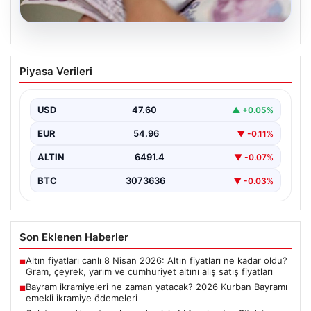
05.08.2026
Bayram ikramiyeleri ne zaman yatacak?
Piyasa Verileri
2026 Kurban Bayramı emekli ikramiye
ödemeleri
USD
47.60
▲ +0.05%
EUR
54.96
▼ -0.11%
ALTIN
6491.4
▼ -0.07%
BTC
3073636
▼ -0.03%
Son Eklenen Haberler
Altın fiyatları canlı 8 Nisan 2026: Altın fiyatları ne kadar oldu?
■
Gram, çeyrek, yarım ve cumhuriyet altını alış satış fiyatları
Bayram ikramiyeleri ne zaman yatacak? 2026 Kurban Bayramı
■
emekli ikramiye ödemeleri