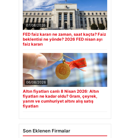
07/08/2026
FED faiz kararı ne zaman, saat kaçta? Faiz
beklentisi ne yönde? 2026 FED nisan ayı
faiz kararı
06/08/2026
Altın fiyatları canlı 8 Nisan 2026: Altın
fiyatları ne kadar oldu? Gram, çeyrek,
yarım ve cumhuriyet altını alış satış
fiyatları
Son Eklenen Firmalar