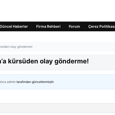
Güncel Haberler
Firma Rehberi
Forum
Çerez Politikas
kürsüden olay gönderme!
ım’a kürsüden olay gönderme!
 önce
admin
tarafından güncellenmiştir.