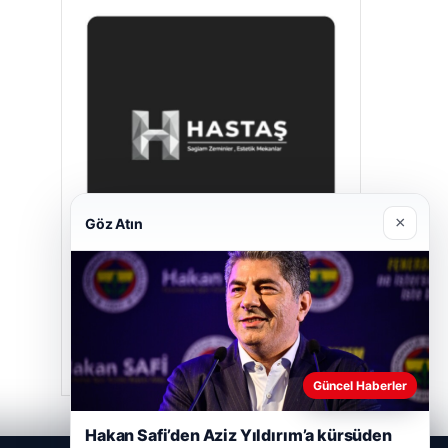
×
Göz Atın
Hastaş Beton
26/05/2026
Güncel Haberler
Hakan Safi’den Aziz Yıldırım’a kürsüden