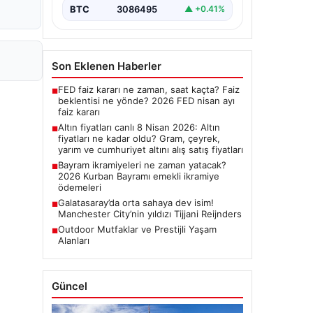
BTC
3086495
▲ +0.41%
Son Eklenen Haberler
FED faiz kararı ne zaman, saat kaçta? Faiz
■
beklentisi ne yönde? 2026 FED nisan ayı
faiz kararı
Altın fiyatları canlı 8 Nisan 2026: Altın
■
fiyatları ne kadar oldu? Gram, çeyrek,
yarım ve cumhuriyet altını alış satış fiyatları
Bayram ikramiyeleri ne zaman yatacak?
■
2026 Kurban Bayramı emekli ikramiye
ödemeleri
Galatasaray’da orta sahaya dev isim!
■
Manchester City’nin yıldızı Tijjani Reijnders
Outdoor Mutfaklar ve Prestijli Yaşam
■
Alanları
Güncel