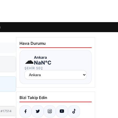
ı
Hava Durumu
☁
Ankara
NaN°C
ŞEHIR SEÇ
Bizi Takip Edin
#17514