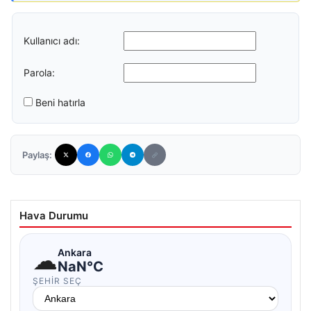
Kullanıcı adı:
Parola:
Beni hatırla
Paylaş:
Hava Durumu
☁
Ankara
NaN°C
ŞEHIR SEÇ