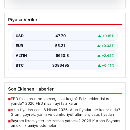
06.08.2026
Altın fiyatları canlı 8 Nisan 2026: Altın
Piyasa Verileri
fiyatları ne kadar oldu? Gram, çeyrek,
yarım ve cumhuriyet altını alış satış
fiyatları
USD
47.70
▲ +0.15%
EUR
55.21
▲ +0.33%
ALTIN
6650.8
▲ +2.44%
BTC
3086495
▲ +0.41%
Son Eklenen Haberler
FED faiz kararı ne zaman, saat kaçta? Faiz beklentisi ne
■
yönde? 2026 FED nisan ayı faiz kararı
Altın fiyatları canlı 8 Nisan 2026: Altın fiyatları ne kadar oldu?
■
Gram, çeyrek, yarım ve cumhuriyet altını alış satış fiyatları
Bayram ikramiyeleri ne zaman yatacak? 2026 Kurban Bayramı
■
emekli ikramiye ödemeleri