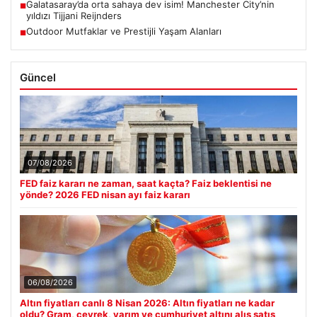
Galatasaray’da orta sahaya dev isim! Manchester City’nin
■
yıldızı Tijjani Reijnders
Outdoor Mutfaklar ve Prestijli Yaşam Alanları
■
Güncel
07/08/2026
FED faiz kararı ne zaman, saat kaçta? Faiz beklentisi ne
yönde? 2026 FED nisan ayı faiz kararı
06/08/2026
Altın fiyatları canlı 8 Nisan 2026: Altın fiyatları ne kadar
oldu? Gram, çeyrek, yarım ve cumhuriyet altını alış satış