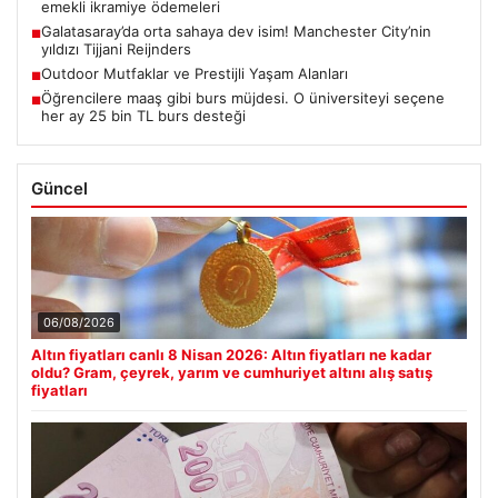
emekli ikramiye ödemeleri
Galatasaray’da orta sahaya dev isim! Manchester City’nin
■
yıldızı Tijjani Reijnders
Outdoor Mutfaklar ve Prestijli Yaşam Alanları
■
Öğrencilere maaş gibi burs müjdesi. O üniversiteyi seçene
■
her ay 25 bin TL burs desteği
Güncel
06/08/2026
Altın fiyatları canlı 8 Nisan 2026: Altın fiyatları ne kadar
oldu? Gram, çeyrek, yarım ve cumhuriyet altını alış satış
fiyatları