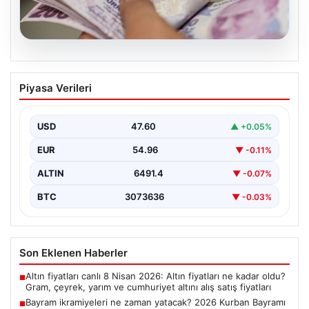
05.08.2026
Bayram ikramiyeleri ne zaman yatacak?
Piyasa Verileri
2026 Kurban Bayramı emekli ikramiye
ödemeleri
USD
47.60
▲ +0.05%
EUR
54.96
▼ -0.11%
ALTIN
6491.4
▼ -0.07%
BTC
3073636
▼ -0.03%
Son Eklenen Haberler
Altın fiyatları canlı 8 Nisan 2026: Altın fiyatları ne kadar oldu?
■
Gram, çeyrek, yarım ve cumhuriyet altını alış satış fiyatları
Bayram ikramiyeleri ne zaman yatacak? 2026 Kurban Bayramı
■