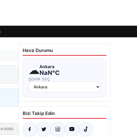
ı
Hava Durumu
☁
Ankara
NaN°C
ŞEHIR SEÇ
Bizi Takip Edin
#16989