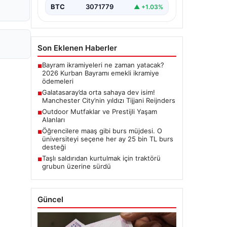
BTC
3071779
▲ +1.03%
Son Eklenen Haberler
Bayram ikramiyeleri ne zaman yatacak?
■
2026 Kurban Bayramı emekli ikramiye
ödemeleri
Galatasaray’da orta sahaya dev isim!
■
Manchester City’nin yıldızı Tijjani Reijnders
Outdoor Mutfaklar ve Prestijli Yaşam
■
Alanları
Öğrencilere maaş gibi burs müjdesi. O
■
üniversiteyi seçene her ay 25 bin TL burs
desteği
Taşlı saldırıdan kurtulmak için traktörü
■
grubun üzerine sürdü
Güncel