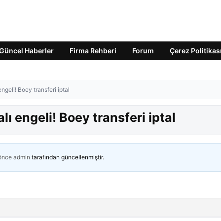
Güncel Haberler
Firma Rehberi
Forum
Çerez Politikas
ngeli! Boey transferi iptal
ı engeli! Boey transferi iptal
 önce
admin
tarafından güncellenmiştir.