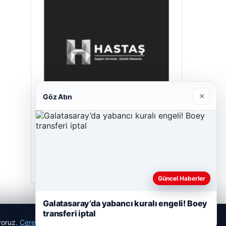
×
Göz Atın
Hastaş Beton
26/05/2026
Güncel Haberler
Galatasaray’da yabancı kuralı engeli! Boey
transferi iptal
ıyoruz.
Çerez Politikamız
Reddet
Kabul Et