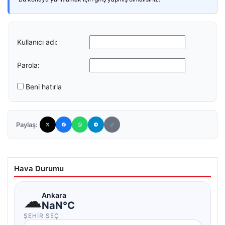
Kullanıcı adı:
Parola:
Beni hatırla
Paylaş:
Hava Durumu
☁
Ankara
NaN°C
ŞEHIR SEÇ