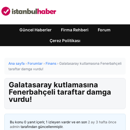
Güncel Haberler
Firma Rehberi
Forum
Çerez Politikası
Ana sayfa
›
Forumlar
›
Finans
›
Galatasaray kutlamasına Fenerbahçeli
taraftar damga vurdu!
Galatasaray kutlamasına
Fenerbahçeli taraftar damga
vurdu!
Bu konu 0 yanıt içerir, 1 izleyen vardır ve en son
2 ay 3 hafta önce
admin
tarafından güncellenmiştir.