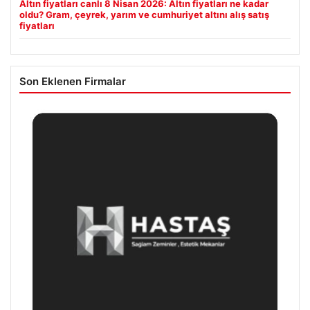
Altın fiyatları canlı 8 Nisan 2026: Altın fiyatları ne kadar
oldu? Gram, çeyrek, yarım ve cumhuriyet altını alış satış
fiyatları
Son Eklenen Firmalar