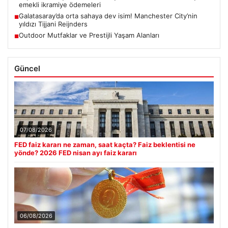
emekli ikramiye ödemeleri
Galatasaray’da orta sahaya dev isim! Manchester City’nin
■
yıldızı Tijjani Reijnders
Outdoor Mutfaklar ve Prestijli Yaşam Alanları
■
Güncel
07/08/2026
FED faiz kararı ne zaman, saat kaçta? Faiz beklentisi ne
yönde? 2026 FED nisan ayı faiz kararı
06/08/2026