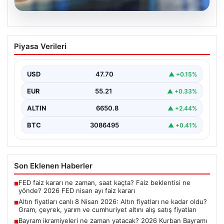
06.08.2026
Altın fiyatları canlı 8 Nisan 2026: Altın
Piyasa Verileri
fiyatları ne kadar oldu? Gram, çeyrek,
yarım ve cumhuriyet altını alış satış
fiyatları
USD
47.70
▲ +0.15%
EUR
55.21
▲ +0.33%
ALTIN
6650.8
▲ +2.44%
BTC
3086495
▲ +0.41%
Son Eklenen Haberler
FED faiz kararı ne zaman, saat kaçta? Faiz beklentisi ne
■
yönde? 2026 FED nisan ayı faiz kararı
Altın fiyatları canlı 8 Nisan 2026: Altın fiyatları ne kadar oldu?
■
Gram, çeyrek, yarım ve cumhuriyet altını alış satış fiyatları
Bayram ikramiyeleri ne zaman yatacak? 2026 Kurban Bayramı
■