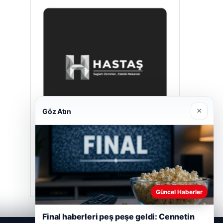
×
Göz Atın
Hastaş Beton
26/05/2026
Güncel Haberler
Final haberleri peş peşe geldi: Cennetin