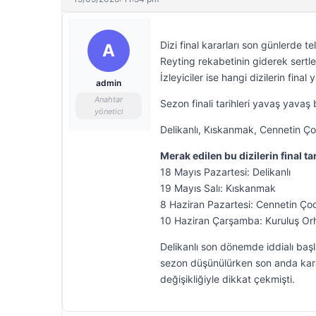
Dizi final kararları son günlerde 
A
Reyting rekabetinin giderek sertl
İzleyiciler ise hangi dizilerin final y
admin
Anahtar
Sezon finali tarihleri yavaş yavaş b
yönetici
Delikanlı, Kıskanmak, Cennetin Çocu
Merak edilen bu dizilerin final tar
18 Mayıs Pazartesi: Delikanlı
19 Mayıs Salı: Kıskanmak
8 Haziran Pazartesi: Cennetin Çoc
10 Haziran Çarşamba: Kuruluş Or
Delikanlı son dönemde iddialı başl
sezon düşünülürken son anda karar
değişikliğiyle dikkat çekmişti.