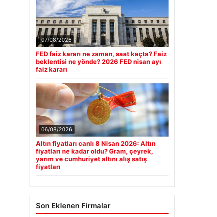
07/08/2026
FED faiz kararı ne zaman, saat kaçta? Faiz
beklentisi ne yönde? 2026 FED nisan ayı
faiz kararı
06/08/2026
Altın fiyatları canlı 8 Nisan 2026: Altın
fiyatları ne kadar oldu? Gram, çeyrek,
yarım ve cumhuriyet altını alış satış
fiyatları
Son Eklenen Firmalar