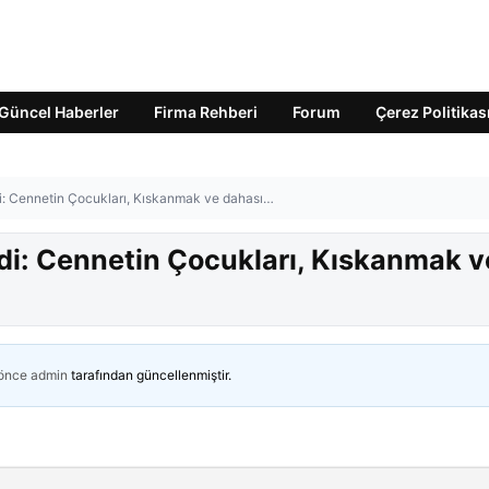
Güncel Haberler
Firma Rehberi
Forum
Çerez Politikas
di: Cennetin Çocukları, Kıskanmak ve dahası…
ldi: Cennetin Çocukları, Kıskanmak v
 önce
admin
tarafından güncellenmiştir.