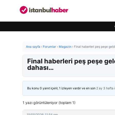
Ana sayfa
›
Forumlar
›
Magazin
›
Final haberleri peş peşe gel
Final haberleri peş peşe ge
dahası…
Bu konu 0 yanıt içerir, 1 izleyen vardır ve en son
2 ay 3 hafta
1 yazı görüntüleniyor (toplam 1)
15/05/2026: 11:54 pm