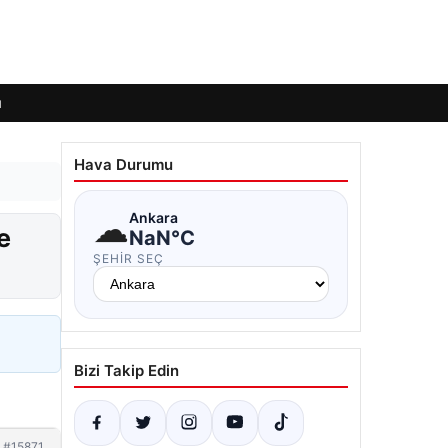
ı
Hava Durumu
☁
Ankara
e
NaN°C
ŞEHIR SEÇ
Bizi Takip Edin
#15871