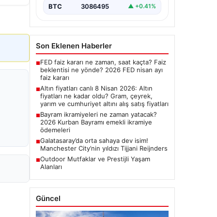
BTC
3086495
▲ +0.41%
Son Eklenen Haberler
FED faiz kararı ne zaman, saat kaçta? Faiz
■
beklentisi ne yönde? 2026 FED nisan ayı
faiz kararı
Altın fiyatları canlı 8 Nisan 2026: Altın
■
fiyatları ne kadar oldu? Gram, çeyrek,
yarım ve cumhuriyet altını alış satış fiyatları
Bayram ikramiyeleri ne zaman yatacak?
■
2026 Kurban Bayramı emekli ikramiye
ödemeleri
Galatasaray’da orta sahaya dev isim!
■
Manchester City’nin yıldızı Tijjani Reijnders
Outdoor Mutfaklar ve Prestijli Yaşam
■
Alanları
Güncel