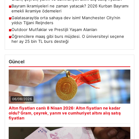
Bayram ikramiyeleri ne zaman yatacak? 2026 Kurban Bayramı
■
emekli ikramiye ödemeleri
Galatasaray’da orta sahaya dev isim! Manchester City’nin
■
yıldızı Tijjani Reijnders
Outdoor Mutfaklar ve Prestijli Yaşam Alanları
■
Öğrencilere maaş gibi burs müjdesi. O üniversiteyi seçene
■
her ay 25 bin TL burs desteği
Güncel
06/08/2026
Altın fiyatları canlı 8 Nisan 2026: Altın fiyatları ne kadar
oldu? Gram, çeyrek, yarım ve cumhuriyet altını alış satış
fiyatları