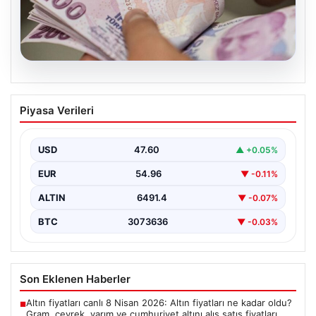
05.08.2026
Bayram ikramiyeleri ne zaman yatacak?
Piyasa Verileri
2026 Kurban Bayramı emekli ikramiye
ödemeleri
USD
47.60
▲ +0.05%
EUR
54.96
▼ -0.11%
ALTIN
6491.4
▼ -0.07%
BTC
3073636
▼ -0.03%
Son Eklenen Haberler
Altın fiyatları canlı 8 Nisan 2026: Altın fiyatları ne kadar oldu?
■
Gram, çeyrek, yarım ve cumhuriyet altını alış satış fiyatları