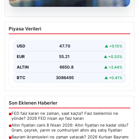
06.08.2026
Altın fiyatları canlı 8 Nisan 2026: Altın
Piyasa Verileri
fiyatları ne kadar oldu? Gram, çeyrek,
yarım ve cumhuriyet altını alış satış
fiyatları
USD
47.70
▲ +0.15%
EUR
55.21
▲ +0.33%
ALTIN
6650.8
▲ +2.44%
BTC
3086495
▲ +0.41%
Son Eklenen Haberler
FED faiz kararı ne zaman, saat kaçta? Faiz beklentisi ne
■
yönde? 2026 FED nisan ayı faiz kararı
Altın fiyatları canlı 8 Nisan 2026: Altın fiyatları ne kadar oldu?
■
Gram, çeyrek, yarım ve cumhuriyet altını alış satış fiyatları
Bayram ikramiyeleri ne zaman yatacak? 2026 Kurban Bayramı
■