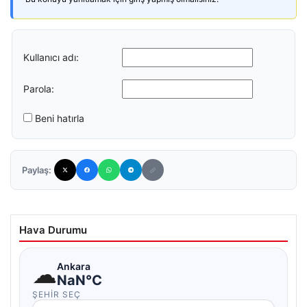
Kullanıcı adı:
Parola:
Beni hatırla
Paylaş:
Hava Durumu
☁
Ankara
NaN°C
ŞEHIR SEÇ