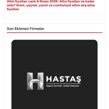
Altın fiyatları canlı 8 Nisan 2026: Altın fiyatları ne kadar
oldu? Gram, çeyrek, yarım ve cumhuriyet altını alış satış
fiyatları
Son Eklenen Firmalar