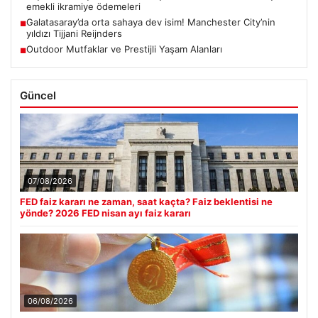
emekli ikramiye ödemeleri
Galatasaray’da orta sahaya dev isim! Manchester City’nin
■
yıldızı Tijjani Reijnders
Outdoor Mutfaklar ve Prestijli Yaşam Alanları
■
Güncel
07/08/2026
FED faiz kararı ne zaman, saat kaçta? Faiz beklentisi ne
yönde? 2026 FED nisan ayı faiz kararı
06/08/2026