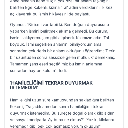
Anne olmanın kendisi için çok özel bir anlam taşıdığını
belirten Ege Kökenli, kızına ‘Tal’ adını verdiklerini ilk kez
açıklayarak bu ismin hikâyesini de paylaştı.
Oyuncu, “Bir ismi var tabii ki. Ben doğum duyurusunu
yaparken ismini belirtmek aklıma gelmedi. Bu durum,
ismini saklıyormuşum gibi algılandı. Kızımızın adını Tal
koyduk. İsmi seçerken anlamını bilmiyordum ama
sonradan çok derin bir anlamı olduğunu öğrendim; ‘Derin
bir üzüntüden sonra sessizce gelen mutluluk’ demekmiş.
Tamamen şans eseri seçtiğimiz bu ismin anlamına
sonradan hayran kaldım” dedi.
‘HAMİLELİĞİMİ TEKRAR DUYURMAK
İSTEMEDİM’
Hamileliğini uzun süre kamuoyundan sakladığını belirten
Kökenli, “Yaşadıklarımdan sonra hamileliğimi tekrar
duyurmak istemedim. Bu süreçte doğal olarak kilo aldım
ve sosyal medyada ‘Ay buna ne olmuş?’, ‘Yazık, kilolarını
veremedi’ gibi pek çok acımasız yorum okudum”