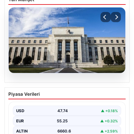
07.08.2026
FED faiz kararı ne zaman, saat kaçta?
Piyasa Verileri
Faiz beklentisi ne yönde? 2026 FED
nisan ayı faiz kararı
USD
47.74
▲ +0.18%
EUR
55.25
▲ +0.32%
ALTIN
6660.6
▲ +2.59%