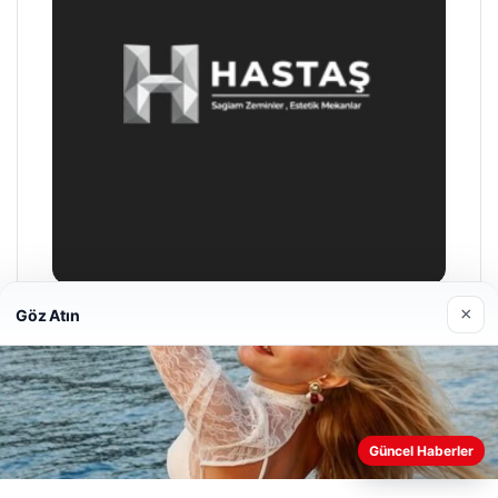
×
Göz Atın
Prenses Night Club
29/04/2026
Web sitemizi nasıl kullandığınızı daha iyi anlayabilmek,
Güncel Haberler
deneyiminizi kişiselleştirmek ve geliştirmek amacıyla çerezler
kullanıyoruz.
Çerez Politikamız