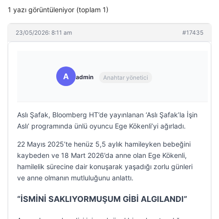
1 yazı görüntüleniyor (toplam 1)
23/05/2026: 8:11 am
#17435
A
admin
Anahtar yönetici
Aslı Şafak, Bloomberg HT’de yayınlanan ‘Aslı Şafak’la İşin
Aslı’ programında ünlü oyuncu Ege Kökenli’yi ağırladı.
22 Mayıs 2025’te henüz 5,5 aylık hamileyken bebeğini
kaybeden ve 18 Mart 2026’da anne olan Ege Kökenli,
hamilelik sürecine dair konuşarak yaşadığı zorlu günleri
ve anne olmanın mutluluğunu anlattı.
“İSMİNİ SAKLIYORMUŞUM GİBİ ALGILANDI”