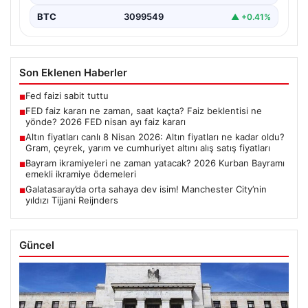
BTC
3099549
▲ +0.41%
Son Eklenen Haberler
Fed faizi sabit tuttu
■
FED faiz kararı ne zaman, saat kaçta? Faiz beklentisi ne
■
yönde? 2026 FED nisan ayı faiz kararı
Altın fiyatları canlı 8 Nisan 2026: Altın fiyatları ne kadar oldu?
■
Gram, çeyrek, yarım ve cumhuriyet altını alış satış fiyatları
Bayram ikramiyeleri ne zaman yatacak? 2026 Kurban Bayramı
■
emekli ikramiye ödemeleri
Galatasaray’da orta sahaya dev isim! Manchester City’nin
■
yıldızı Tijjani Reijnders
Güncel