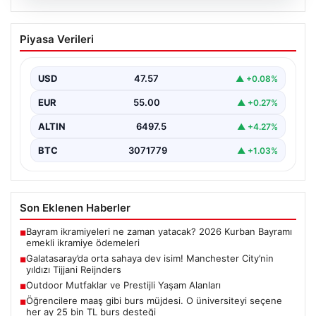
05.08.2026
Galatasaray’da orta sahaya dev isim!
Piyasa Verileri
Manchester City’nin yıldızı Tijjani
Reijnders
USD
47.57
▲ +0.08%
{"title": "Galatasaray Orta Sahaya Dev Transferle
Güçleniyor: Manchester City'nin Yıldızı Tijjani
EUR
55.00
▲ +0.27%
Reijnders"}, "content": "Yaz…
ALTIN
6497.5
▲ +4.27%
BTC
3071779
▲ +1.03%
Son Eklenen Haberler
Bayram ikramiyeleri ne zaman yatacak? 2026 Kurban Bayramı
■
emekli ikramiye ödemeleri
Galatasaray’da orta sahaya dev isim! Manchester City’nin
■
yıldızı Tijjani Reijnders
Outdoor Mutfaklar ve Prestijli Yaşam Alanları
■
Öğrencilere maaş gibi burs müjdesi. O üniversiteyi seçene
■
her ay 25 bin TL burs desteği