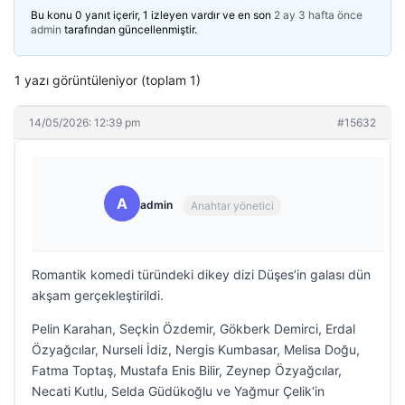
Bu konu 0 yanıt içerir, 1 izleyen vardır ve en son
2 ay 3 hafta önce
admin
tarafından güncellenmiştir.
1 yazı görüntüleniyor (toplam 1)
14/05/2026: 12:39 pm
#15632
A
admin
Anahtar yönetici
Romantik komedi türündeki dikey dizi Düşes’in galası dün
akşam gerçekleştirildi.
Pelin Karahan, Seçkin Özdemir, Gökberk Demirci, Erdal
Özyağcılar, Nurseli İdiz, Nergis Kumbasar, Melisa Doğu,
Fatma Toptaş, Mustafa Enis Bilir, Zeynep Özyağcılar,
Necati Kutlu, Selda Güdükoğlu ve Yağmur Çelik‘in