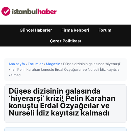
Güncel Haberler
Firma Rehberi
Forum
Çerez Politikası
Ana sayfa
›
Forumlar
›
Magazin
›
Düşes dizisinin galasında ‘hiyerarşi’
krizi! Pelin Karahan konuştu Erdal Özyağcılar ve Nurseli İdiz kayıtsız
kalmadı
Düşes dizisinin galasında
‘hiyerarşi’ krizi! Pelin Karahan
konuştu Erdal Özyağcılar ve
Nurseli İdiz kayıtsız kalmadı