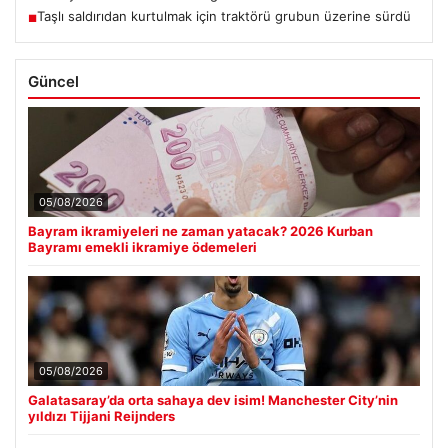
Taşlı saldırıdan kurtulmak için traktörü grubun üzerine sürdü
■
Güncel
05/08/2026
Bayram ikramiyeleri ne zaman yatacak? 2026 Kurban
Bayramı emekli ikramiye ödemeleri
05/08/2026
Galatasaray’da orta sahaya dev isim! Manchester City’nin
yıldızı Tijjani Reijnders