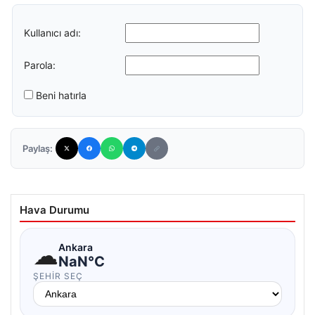
Kullanıcı adı:
Parola:
Beni hatırla
Paylaş:
Hava Durumu
☁
Ankara
NaN°C
ŞEHIR SEÇ