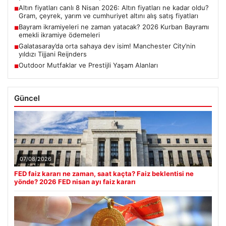
Altın fiyatları canlı 8 Nisan 2026: Altın fiyatları ne kadar oldu?
■
Gram, çeyrek, yarım ve cumhuriyet altını alış satış fiyatları
Bayram ikramiyeleri ne zaman yatacak? 2026 Kurban Bayramı
■
emekli ikramiye ödemeleri
Galatasaray’da orta sahaya dev isim! Manchester City’nin
■
yıldızı Tijjani Reijnders
Outdoor Mutfaklar ve Prestijli Yaşam Alanları
■
Güncel
07/08/2026
FED faiz kararı ne zaman, saat kaçta? Faiz beklentisi ne
yönde? 2026 FED nisan ayı faiz kararı