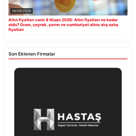
06/08/2026
Altın fiyatları canlı 8 Nisan 2026: Altın fiyatları ne kadar
oldu? Gram, çeyrek, yarım ve cumhuriyet altını alış satış
fiyatları
Son Eklenen Firmalar