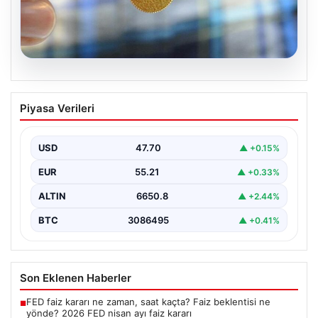
06.08.2026
Altın fiyatları canlı 8 Nisan 2026: Altın
Piyasa Verileri
fiyatları ne kadar oldu? Gram, çeyrek,
yarım ve cumhuriyet altını alış satış
fiyatları
USD
47.70
▲ +0.15%
EUR
55.21
▲ +0.33%
ALTIN
6650.8
▲ +2.44%
BTC
3086495
▲ +0.41%
Son Eklenen Haberler
FED faiz kararı ne zaman, saat kaçta? Faiz beklentisi ne
■
yönde? 2026 FED nisan ayı faiz kararı