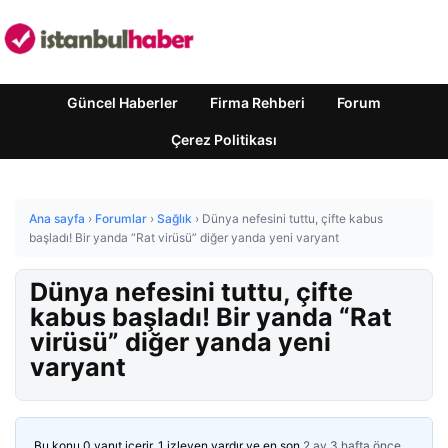
Güncel Haberler
Firma Rehberi
Forum
Çerez Politikası
Ana sayfa
›
Forumlar
›
Sağlık
›
Dünya nefesini tuttu, çifte kabus
başladı! Bir yanda “Rat virüsü” diğer yanda yeni varyant
Dünya nefesini tuttu, çifte
kabus başladı! Bir yanda “Rat
virüsü” diğer yanda yeni
varyant
Bu konu 0 yanıt içerir, 1 izleyen vardır ve en son
2 ay 3 hafta önce