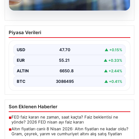
06.08.2026
Altın fiyatları canlı 8 Nisan 2026: Altın
Piyasa Verileri
fiyatları ne kadar oldu? Gram, çeyrek,
yarım ve cumhuriyet altını alış satış
fiyatları
USD
47.70
▲ +0.15%
EUR
55.21
▲ +0.33%
ALTIN
6650.8
▲ +2.44%
BTC
3086495
▲ +0.41%
Son Eklenen Haberler
FED faiz kararı ne zaman, saat kaçta? Faiz beklentisi ne
■
yönde? 2026 FED nisan ayı faiz kararı
Altın fiyatları canlı 8 Nisan 2026: Altın fiyatları ne kadar oldu?
■
Gram, çeyrek, yarım ve cumhuriyet altını alış satış fiyatları