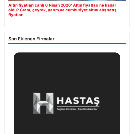
Altın fiyatları canlı 8 Nisan 2026: Altın fiyatları ne kadar
oldu? Gram, çeyrek, yarım ve cumhuriyet altını alış satış
fiyatları
Son Eklenen Firmalar