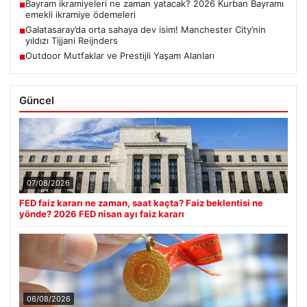
Bayram ikramiyeleri ne zaman yatacak? 2026 Kurban Bayramı
■
emekli ikramiye ödemeleri
Galatasaray’da orta sahaya dev isim! Manchester City’nin
■
yıldızı Tijjani Reijnders
Outdoor Mutfaklar ve Prestijli Yaşam Alanları
■
Güncel
07/08/2026
FED faiz kararı ne zaman, saat kaçta? Faiz beklentisi ne
yönde? 2026 FED nisan ayı faiz kararı
06/08/2026