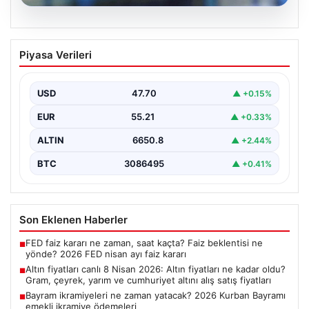
06.08.2026
Altın fiyatları canlı 8 Nisan 2026: Altın
Piyasa Verileri
fiyatları ne kadar oldu? Gram, çeyrek,
yarım ve cumhuriyet altını alış satış
fiyatları
USD
47.70
▲ +0.15%
EUR
55.21
▲ +0.33%
ALTIN
6650.8
▲ +2.44%
BTC
3086495
▲ +0.41%
Son Eklenen Haberler
FED faiz kararı ne zaman, saat kaçta? Faiz beklentisi ne
■
yönde? 2026 FED nisan ayı faiz kararı
Altın fiyatları canlı 8 Nisan 2026: Altın fiyatları ne kadar oldu?
■
Gram, çeyrek, yarım ve cumhuriyet altını alış satış fiyatları
Bayram ikramiyeleri ne zaman yatacak? 2026 Kurban Bayramı
■
emekli ikramiye ödemeleri