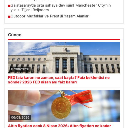
Galatasaray’da orta sahaya dev isim! Manchester City’nin
■
yıldızı Tijjani Reijnders
Outdoor Mutfaklar ve Prestijli Yaşam Alanları
■
Güncel
07/08/2026
FED faiz kararı ne zaman, saat kaçta? Faiz beklentisi ne
yönde? 2026 FED nisan ayı faiz kararı
06/08/2026
Altın fiyatları canlı 8 Nisan 2026: Altın fiyatları ne kadar