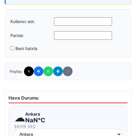
Kullanıcı adı:
Parola:
Beni hatırla
Paylaş:
Hava Durumu
☁
Ankara
NaN°C
ŞEHIR SEÇ