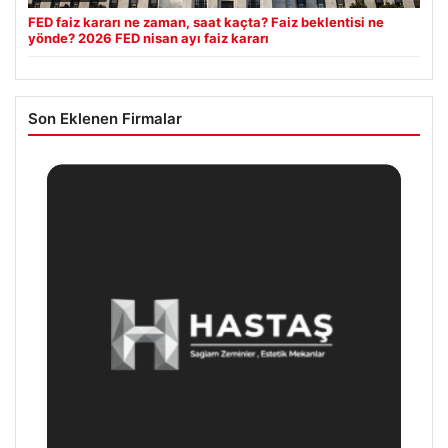
FED faiz kararı ne zaman, saat kaçta? Faiz beklentisi ne
yönde? 2026 FED nisan ayı faiz kararı
Son Eklenen Firmalar