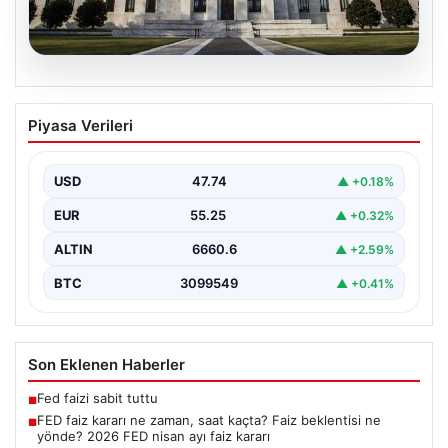
07.08.2026
FED faiz kararı ne zaman, saat kaçta?
Piyasa Verileri
Faiz beklentisi ne yönde? 2026 FED
nisan ayı faiz kararı
USD
47.74
▲ +0.18%
EUR
55.25
▲ +0.32%
ALTIN
6660.6
▲ +2.59%
BTC
3099549
▲ +0.41%
Son Eklenen Haberler
Fed faizi sabit tuttu
■
FED faiz kararı ne zaman, saat kaçta? Faiz beklentisi ne
■
yönde? 2026 FED nisan ayı faiz kararı