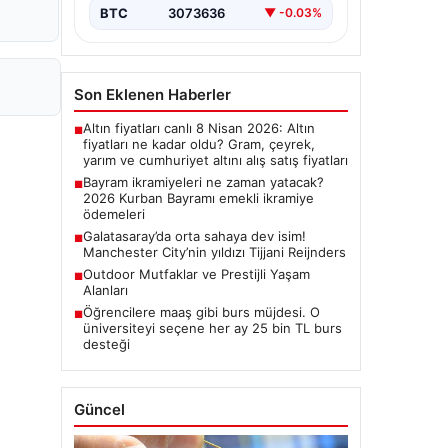
BTC
3073636
▼ -0.03%
Son Eklenen Haberler
Altın fiyatları canlı 8 Nisan 2026: Altın
■
fiyatları ne kadar oldu? Gram, çeyrek,
yarım ve cumhuriyet altını alış satış fiyatları
Bayram ikramiyeleri ne zaman yatacak?
■
2026 Kurban Bayramı emekli ikramiye
ödemeleri
Galatasaray’da orta sahaya dev isim!
■
Manchester City’nin yıldızı Tijjani Reijnders
Outdoor Mutfaklar ve Prestijli Yaşam
■
Alanları
Öğrencilere maaş gibi burs müjdesi. O
■
üniversiteyi seçene her ay 25 bin TL burs
desteği
Güncel