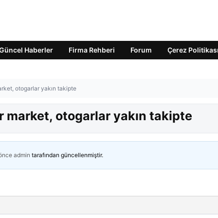
Güncel Haberler
Firma Rehberi
Forum
Çerez Politikas
arket, otogarlar yakın takipte
r market, otogarlar yakın takipte
 önce
admin
tarafından güncellenmiştir.