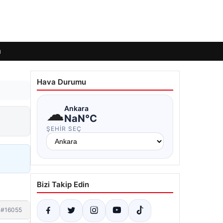
ı
Hava Durumu
☁
Ankara
NaN°C
ŞEHIR SEÇ
Bizi Takip Edin
#16055