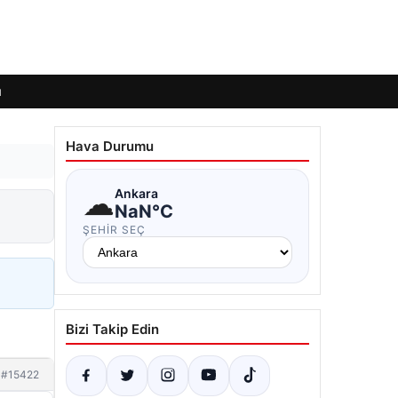
ı
Hava Durumu
☁
Ankara
NaN°C
ŞEHIR SEÇ
Bizi Takip Edin
#15422