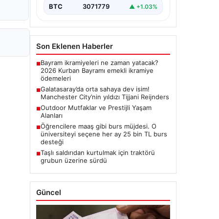
BTC
3071779
▲ +1.03%
Son Eklenen Haberler
Bayram ikramiyeleri ne zaman yatacak?
■
2026 Kurban Bayramı emekli ikramiye
ödemeleri
Galatasaray’da orta sahaya dev isim!
■
Manchester City’nin yıldızı Tijjani Reijnders
Outdoor Mutfaklar ve Prestijli Yaşam
■
Alanları
Öğrencilere maaş gibi burs müjdesi. O
■
üniversiteyi seçene her ay 25 bin TL burs
desteği
Taşlı saldırıdan kurtulmak için traktörü
■
grubun üzerine sürdü
Güncel