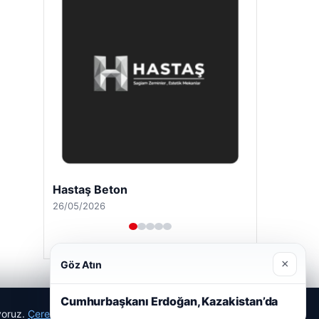
Hastaş Beton
26/05/2026
×
Göz Atın
Cumhurbaşkanı Erdoğan, Kazakistan’da
ıyoruz.
Çerez Politikamız
Reddet
Kabul Et