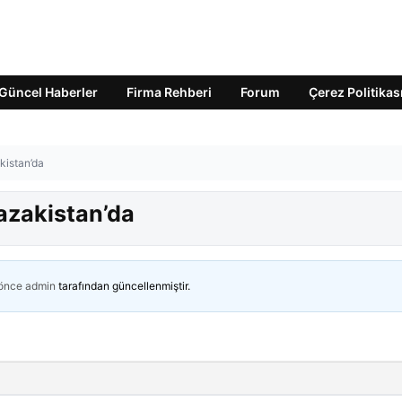
Güncel Haberler
Firma Rehberi
Forum
Çerez Politikas
istan’da
zakistan’da
 önce
admin
tarafından güncellenmiştir.