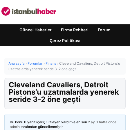
Güncel Haberler
Firma Rehberi
Forum
Çerez Politikası
Ana sayfa
›
Forumlar
›
Finans
›
Cleveland Cavaliers, Detroit Pistons’u
uzatmalarda yenerek seride 3-2 öne geçti
Cleveland Cavaliers, Detroit
Pistons’u uzatmalarda yenerek
seride 3-2 öne geçti
Bu konu 0 yanıt içerir, 1 izleyen vardır ve en son
2 ay 3 hafta önce
admin
tarafından güncellenmiştir.