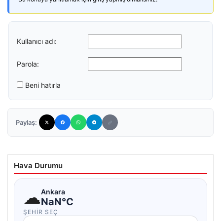
Kullanıcı adı:
Parola:
Beni hatırla
Paylaş:
Hava Durumu
☁
Ankara
NaN°C
ŞEHIR SEÇ