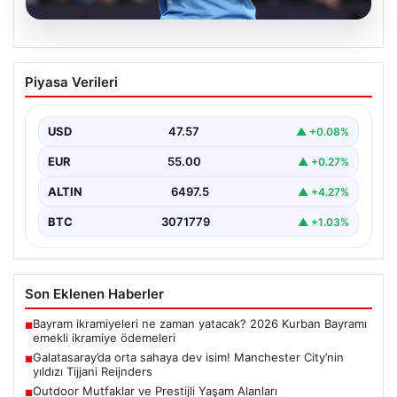
05.08.2026
Galatasaray’da orta sahaya dev isim!
Piyasa Verileri
Manchester City’nin yıldızı Tijjani
Reijnders
USD
47.57
▲ +0.08%
{"title": "Galatasaray Orta Sahaya Dev Transferle
Güçleniyor: Manchester City'nin Yıldızı Tijjani
EUR
55.00
▲ +0.27%
Reijnders"}, "content": "Yaz…
ALTIN
6497.5
▲ +4.27%
BTC
3071779
▲ +1.03%
Son Eklenen Haberler
Bayram ikramiyeleri ne zaman yatacak? 2026 Kurban Bayramı
■
emekli ikramiye ödemeleri
Galatasaray’da orta sahaya dev isim! Manchester City’nin
■
yıldızı Tijjani Reijnders
Outdoor Mutfaklar ve Prestijli Yaşam Alanları
■