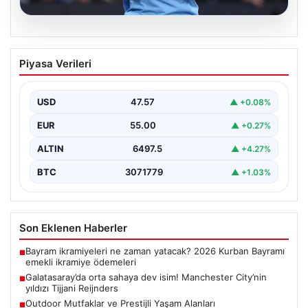
05.08.2026
Galatasaray’da orta sahaya dev isim!
Piyasa Verileri
Manchester City’nin yıldızı Tijjani
Reijnders
USD
47.57
▲ +0.08%
{"title": "Galatasaray Orta Sahaya Dev Transferle
Güçleniyor: Manchester City'nin Yıldızı Tijjani
EUR
55.00
▲ +0.27%
Reijnders"}, "content": "Yaz…
ALTIN
6497.5
▲ +4.27%
BTC
3071779
▲ +1.03%
Son Eklenen Haberler
Bayram ikramiyeleri ne zaman yatacak? 2026 Kurban Bayramı
■
emekli ikramiye ödemeleri
Galatasaray’da orta sahaya dev isim! Manchester City’nin
■
yıldızı Tijjani Reijnders
Outdoor Mutfaklar ve Prestijli Yaşam Alanları
■