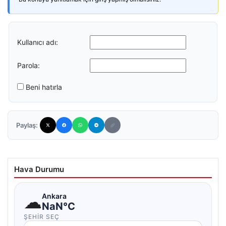
Kullanıcı adı:
Parola:
Beni hatırla
Paylaş:
Hava Durumu
☁
Ankara
NaN°C
ŞEHIR SEÇ