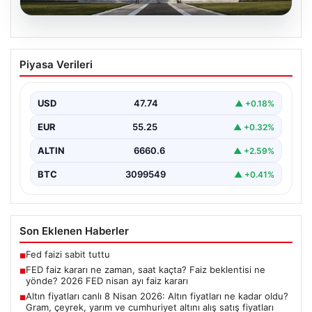
07.08.2026
FED faiz kararı ne zaman, saat kaçta?
Piyasa Verileri
Faiz beklentisi ne yönde? 2026 FED
nisan ayı faiz kararı
USD
47.74
▲ +0.18%
EUR
55.25
▲ +0.32%
ALTIN
6660.6
▲ +2.59%
BTC
3099549
▲ +0.41%
Son Eklenen Haberler
Fed faizi sabit tuttu
■
FED faiz kararı ne zaman, saat kaçta? Faiz beklentisi ne
■
yönde? 2026 FED nisan ayı faiz kararı
Altın fiyatları canlı 8 Nisan 2026: Altın fiyatları ne kadar oldu?
■
Gram, çeyrek, yarım ve cumhuriyet altını alış satış fiyatları