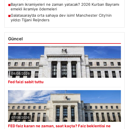
Bayram ikramiyeleri ne zaman yatacak? 2026 Kurban Bayramı
■
emekli ikramiye ödemeleri
Galatasaray’da orta sahaya dev isim! Manchester City’nin
■
yıldızı Tijjani Reijnders
Güncel
08/08/2026
Fed faizi sabit tuttu
07/08/2026
FED faiz kararı ne zaman, saat kaçta? Faiz beklentisi ne