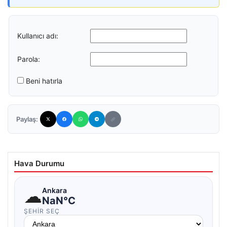
Kullanıcı adı:
Parola:
Beni hatırla
Paylaş:
Hava Durumu
☁
Ankara
NaN°C
ŞEHIR SEÇ