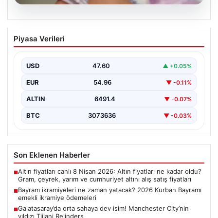
05.08.2026
Bayram ikramiyeleri ne zaman yatacak?
Piyasa Verileri
2026 Kurban Bayramı emekli ikramiye
ödemeleri
USD
47.60
▲ +0.05%
EUR
54.96
▼ -0.11%
ALTIN
6491.4
▼ -0.07%
BTC
3073636
▼ -0.03%
Son Eklenen Haberler
Altın fiyatları canlı 8 Nisan 2026: Altın fiyatları ne kadar oldu?
■
Gram, çeyrek, yarım ve cumhuriyet altını alış satış fiyatları
Bayram ikramiyeleri ne zaman yatacak? 2026 Kurban Bayramı
■
emekli ikramiye ödemeleri
Galatasaray’da orta sahaya dev isim! Manchester City’nin
■
yıldızı Tijjani Reijnders